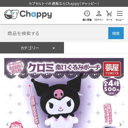
カプセルトイの通販ならChappy（チャッピー）
購入履歴
ログイン
カート
メニュー
検索
カテゴリー
入荷スケジュール
ログイン
会員登録
入荷スケジュールをチェック
カプセルトイマシン本体
カプセルトイ
販促用空カプセル