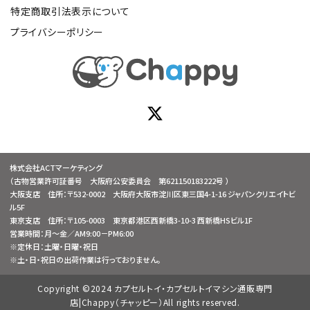
特定商取引法表示について
プライバシーポリシー
株式会社ACTマーケティング
（古物営業許可証番号 大阪府公安委員会 第621150183222号 ）
大阪支店 住所：〒532-0002 大阪府大阪市淀川区東三国4-1-16 ジャパンクリエイトビ
ル5F
東京支店 住所：〒105-0003 東京都港区西新橋3-10-3 西新橋HSビル1F
営業時間：月～金／AM9:00－PM6:00
※定休日：土曜・日曜・祝日
※土・日・祝日の出荷作業は行っておりません。
Copyright ©2024 カプセルトイ・カプセルトイマシン通販専門
店|Chappy（チャッピー）All rights reserved.