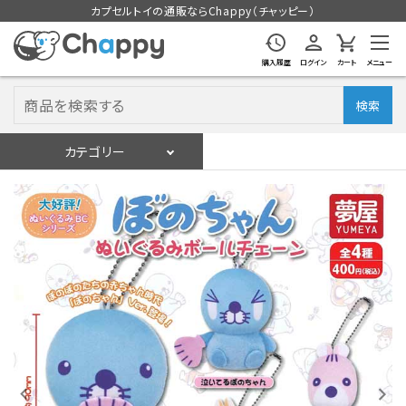
カプセルトイの通販ならChappy（チャッピー）
購入履歴
ログイン
カート
メニュー
検索
カテゴリー
入荷スケジュール
ログイン
会員登録
入荷スケジュールをチェック
カプセルトイマシン本体
カプセルトイ
販促用空カプセル