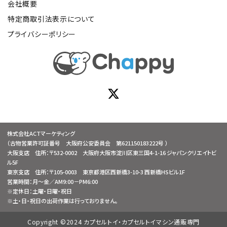
会社概要
特定商取引法表示について
プライバシーポリシー
株式会社ACTマーケティング
（古物営業許可証番号 大阪府公安委員会 第621150183222号 ）
大阪支店 住所：〒532-0002 大阪府大阪市淀川区東三国4-1-16 ジャパンクリエイトビ
ル5F
東京支店 住所：〒105-0003 東京都港区西新橋3-10-3 西新橋HSビル1F
営業時間：月～金／AM9:00－PM6:00
※定休日：土曜・日曜・祝日
※土・日・祝日の出荷作業は行っておりません。
Copyright ©2024 カプセルトイ・カプセルトイマシン通販専門