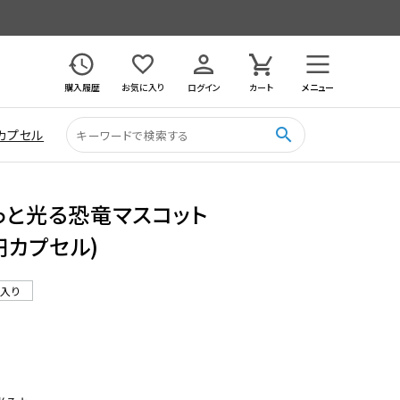
購入履歴
お気に入り
ログイン
カート
メニュー
search
カプセル
わっと光る恐竜マスコット
0円カプセル)
ル入り