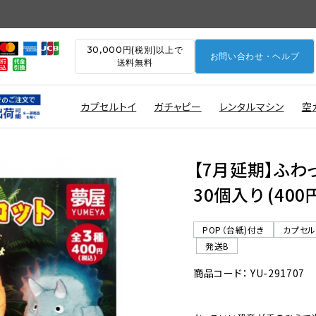
30,000円(税別)以上で
お問い合わせ・ヘルプ
送料無料
カプセルトイ
ガチャピー
レンタルマシン
空
【7月延期】ふ
30個入り (40
POP（台紙)付き
カプセ
発送B
商品コード： YU-291707