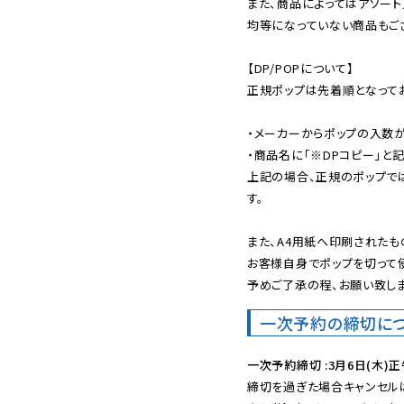
また、商品によってはアソート
均等になっていない商品もござ
【DP/POPについて】

正規ポップは先着順となってお
・メーカーからポップの入数が
・商品名に「※DPコピー」と記
上記の場合、正規のポップで
す。

また、A4用紙へ印刷されたも
お客様自身でポップを切って使
予めご了承の程、お願い致しま
一次予約の締切に
一次予約締切 :3月6日(木)正
締切を過ぎた場合キャンセルは