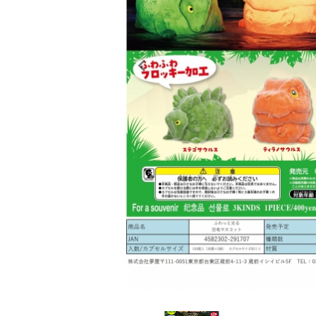
レンタル
景品・玩具・文具
販促用カプセルトイ
よくあるご質問
ご利用ガイド
06-6282-7659