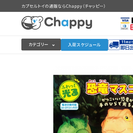
カプセルトイの通販ならChappy（チャッピー）
カテゴリー
入荷スケジュール
ログイン
会員登録
入荷スケジュールをチェック
カプセルトイマシン本体
カプセルトイ
販促用空カプセル