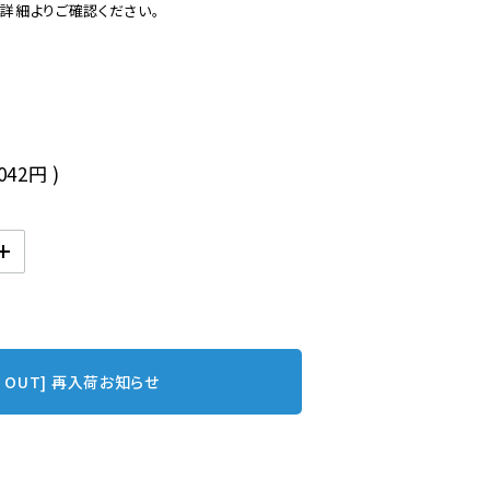
後
,042円
)
D OUT] 再入荷お知らせ