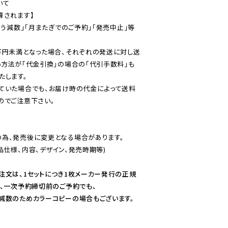
て

されます】

伴う減数」「月またぎでのご予約」「発売中止」等
万円未満となった場合、それぞれの発送に対し送
い方法が「代金引換」の場合の「代引手数料」も
ていた場合でも、お届け時の代金によって送料
のでご注意下さい。
為、発売後に変更となる場合があります。

仕様、内容、デザイン、発売時期等)

注文は、1セットにつき1枚メーカー発行の正規
、一次予約締切前のご予約でも、

減数のためカラーコピーの場合もございます。