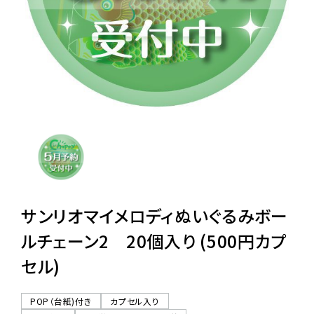
レンタル
景品・玩具・文具
販促用カプセルトイ
よくあるご質問
ご利用ガイド
サンリオマイメロディぬいぐるみボー
ルチェーン2 20個入り (500円カプ
セル)
06-6282-7659
POP（台紙)付き
カプセル入り