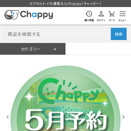
カプセルトイの通販ならChappy（チャッピー）
購入履歴
ログイン
カート
メニュー
検索
カテゴリー
入荷スケジュール
ログイン
会員登録
入荷スケジュールをチェック
カプセルトイマシン本体
カプセルトイ
販促用空カプセル