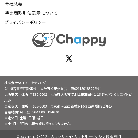
会社概要
特定商取引法表示について
プライバシーポリシー
株式会社ACTマーケティング
（古物営業許可証番号 大阪府公安委員会 第621150183222号 ）
大阪支店 住所：〒532-0002 大阪府大阪市淀川区東三国4-1-16 ジャパンクリエイトビ
ル5F
東京支店 住所：〒105-0003 東京都港区西新橋3-10-3 西新橋HSビル1F
営業時間：月～金／AM9:00－PM6:00
※定休日：土曜・日曜・祝日
※土・日・祝日の出荷作業は行っておりません。
Copyright ©2024 カプセルトイ・カプセルトイマシン通販専門