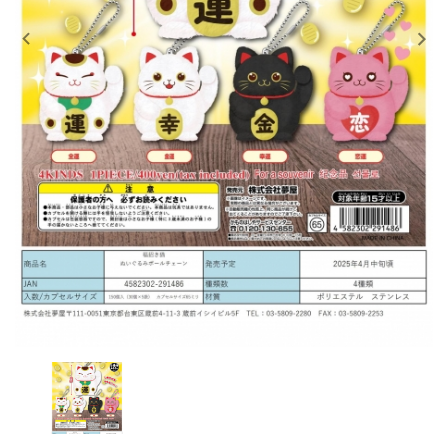
レンタル
景品・玩具・文具
販促用カプセルトイ
よくあるご質問
ご利用ガイド
06-6282-7659