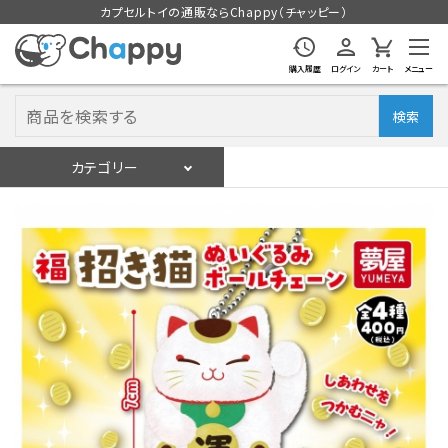
カプセルトイの通販ならChappy（チャッピー）
購入履歴
ログイン
カート
メニュー
検索
カテゴリー
入荷スケジュール
ログイン
会員登録
入荷スケジュールをチェック
カプセルトイマシン本体
カプセルトイ
販促用空カプセル