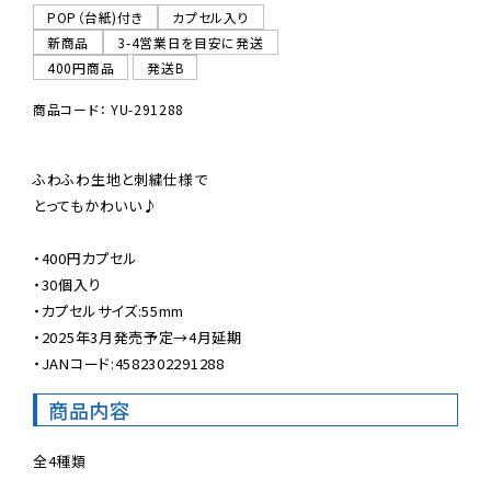
POP（台紙)付き
カプセル入り
新商品
3-4営業日を目安に発送
400円商品
発送B
商品コード： YU-291288
ふわふわ生地と刺繍仕様で

とってもかわいい♪

・400円カプセル

・30個入り

・カプセルサイズ:55mm

・2025年3月発売予定→4月延期

・JANコード:4582302291288
商品内容
全4種類
