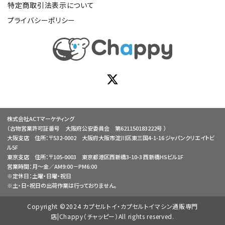
特定商取引法表示について
プライバシーポリシー
株式会社ACTマーケティング
（古物営業許可証番号 大阪府公安委員会 第621150183222号 ）
大阪支店 住所：〒532-0002 大阪府大阪市淀川区東三国4-1-16 ジャパンクリエイトビ
ル5F
東京支店 住所：〒105-0003 東京都港区西新橋3-10-3 西新橋HSビル1F
営業時間：月～金／AM9:00－PM6:00
※定休日：土曜・日曜・祝日
※土・日・祝日の出荷作業は行っておりません。
Copyright ©2024 カプセルトイ・カプセルトイマシン通販専門
店|Chappy（チャッピー）All rights reserved.