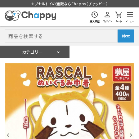
カプセルトイの通販ならChappy（チャッピー）
購入履歴
ログイン
カート
メニュー
検索
カテゴリー
入荷スケジュール
ログイン
会員登録
入荷スケジュールをチェック
カプセルトイマシン本体
カプセルトイ
販促用空カプセル