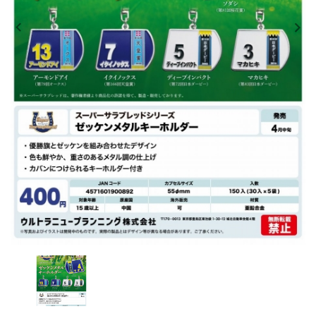
レンタル
景品・玩具・文具
販促用カプセルトイ
よくあるご質問
ご利用ガイド
06-6282-7659