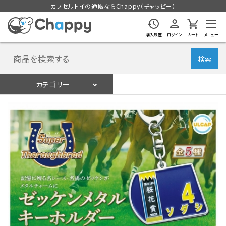
カプセルトイの通販ならChappy（チャッピー）
購入履歴
ログイン
カート
メニュー
検索
カテゴリー
入荷スケジュール
ログイン
会員登録
入荷スケジュールをチェック
カプセルトイマシン本体
カプセルトイ
販促用空カプセル