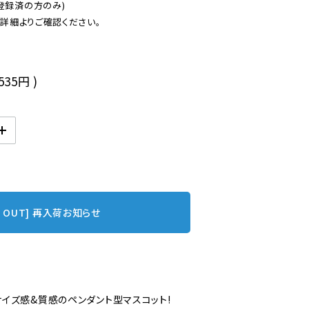
登録済の方のみ)

後
,535円
)
D OUT] 再入荷お知らせ
イズ感&質感のペンダント型マスコット!