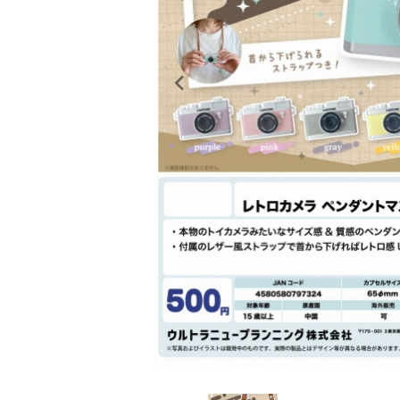
レンタル
景品・玩具・文具
販促用カプセルトイ
よくあるご質問
ご利用ガイド
06-6282-7659