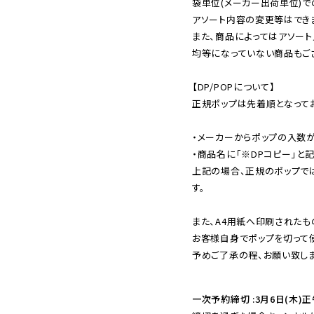
袋単位(メーカー出荷単位)で
アソート内容の変更等はできま
また、商品によってはアソート
均等になっていない商品もござ
【DP/POPについて】

正規ポップは先着順となってお
・メーカーからポップの入数が
・商品名に「※DPコピー」と記
上記の場合、正規のポップで
す。

また、A4用紙へ印刷されたも
お客様自身でポップを切って使
予めご了承の程、お願い致しま
一次予約締切 :3月6日(木)正