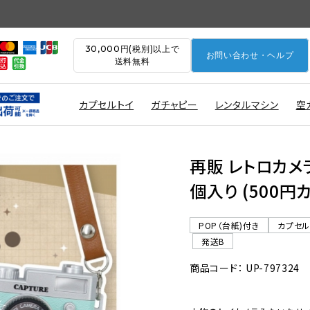
30,000円(税別)以上で
お問い合わせ・ヘルプ
送料無料
カプセルトイ
ガチャピー
レンタルマシン
空
再販 レトロカメ
個入り (500円
POP（台紙)付き
カプセ
発送B
商品コード： UP-797324