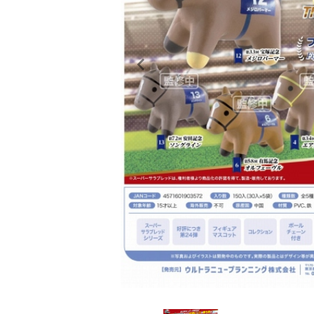
レンタル
景品・玩具・文具
販促用カプセルトイ
よくあるご質問
ご利用ガイド
06-6282-7659