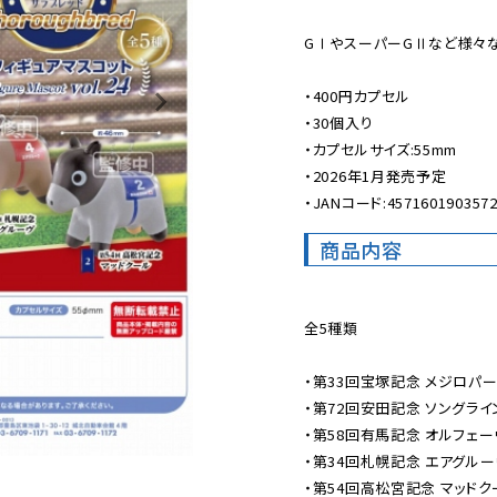
GⅠやスーパーGⅡなど様々な
・400円カプセル

・30個入り

・カプセルサイズ:55mm

・2026年1月発売予定

・JANコード:457160190357
商品内容
全5種類

・第33回宝塚記念 メジロパー
・第72回安田記念 ソングライン
・第58回有馬記念 オルフェー
・第34回札幌記念 エアグルー
・第54回高松宮記念 マッドク