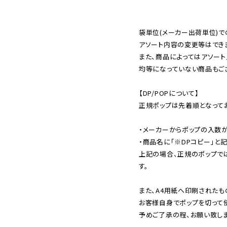
袋単位(メーカー出荷単位)で
アソート内容の変更等はできま
また、商品によってはアソート
均等になっていない商品もござ
【DP/POPについて】

正規ポップは先着順となってお
・メーカーからポップの入数が
・商品名に「※DPコピー」と記
上記の場合、正規のポップで
す。

また、A4用紙へ印刷されたも
お客様自身でポップを切って使
予めご了承の程、お願い致しま