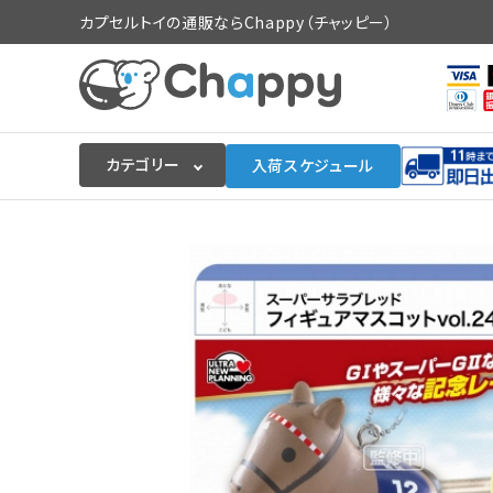
カプセルトイの通販ならChappy（チャッピー）
カテゴリー
入荷スケジュール
ログイン
会員登録
入荷スケジュールをチェック
カプセルトイマシン本体
カプセルトイ
販促用空カプセル