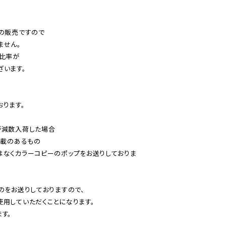
の販売ですので

せん。

比率が

います。

ります。

減数入荷した場合

載のあるもの

はなくカラーコピーのポップをお送りしておりま
のをお送りしておりますので、

用していただくことになります。

す。