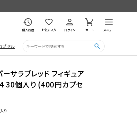
購入履歴
お気に入り
ログイン
カート
メニュー
search
カプセル
パーサラブレッド フィギュア
24 30個入り (400円カプセ
ル入り
2