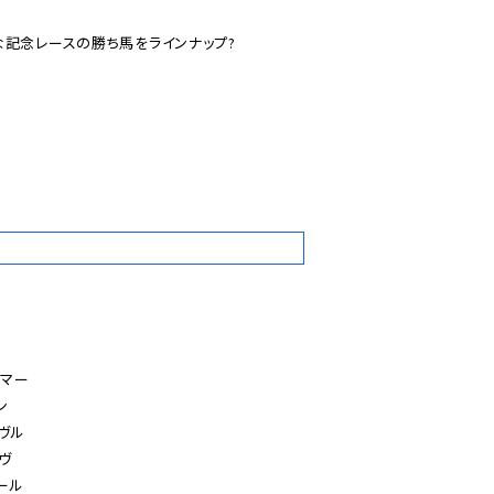
記念レースの勝ち馬をラインナップ?

2
マー



ヴル

ヴ

ール
