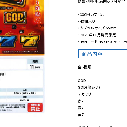
歓喜の図柄、展開より降臨！！

・300円カプセル

・40個入り

・カプセルサイズ:65mm

・2025年11月発売予定

・JANコード:457160190332
商品内容
全6種類

GOD

GOD(傷あり)

デカミリ

赤7

青7

黄7
