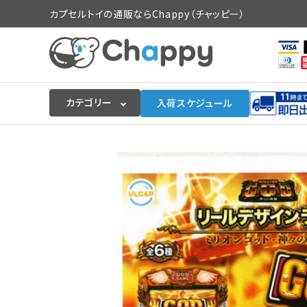
カプセルトイの通販ならChappy（チャッピー）
カテゴリー
入荷スケジュール
ログイン
会員登録
入荷スケジュールをチェック
カプセルトイマシン本体
カプセルトイ
販促用空カプセル