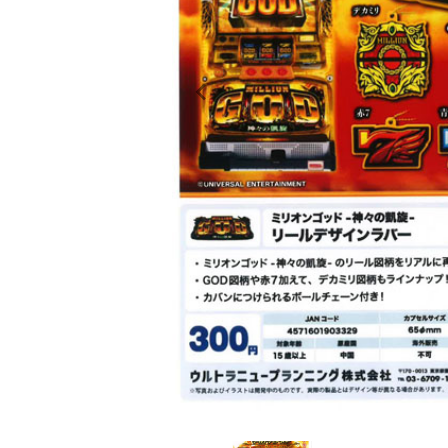
レンタル
景品・玩具・文具
販促用カプセルトイ
よくあるご質問
ご利用ガイド
06-6282-7659