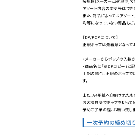
袋単位(メーカー出荷単位)で
アソート内容の変更等はできま
また、商品によってはアソート
均等になっていない商品もござ
【DP/POPについて】

正規ポップは先着順となってお
・メーカーからポップの入数が
・商品名に「※DPコピー」と記
上記の場合、正規のポップで
す。

また、A4用紙へ印刷されたも
お客様自身でポップを切って使
予めご了承の程、お願い致しま
一次予約の締め切