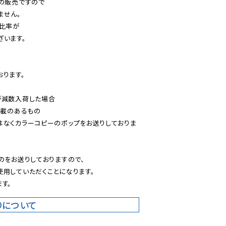
の販売ですので

せん。

比率が

います。

ります。

減数入荷した場合

載のあるもの

はなくカラーコピーのポップをお送りしておりま
のをお送りしておりますので、

用していただくことになります。

す。
りについて