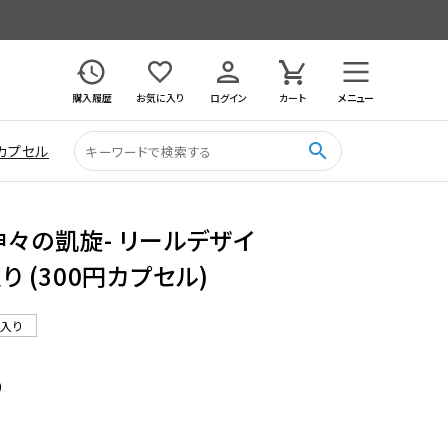
購入履歴
お気に入り
ログイン
カート
メニュー
search
カプセル
神々の凱旋- リールデザイ
り (300円カプセル)
ル入り
9