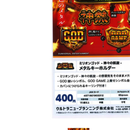
レンタル
景品・玩具・文具
販促用カプセルトイ
よくあるご質問
ご利用ガイド
06-6282-7659