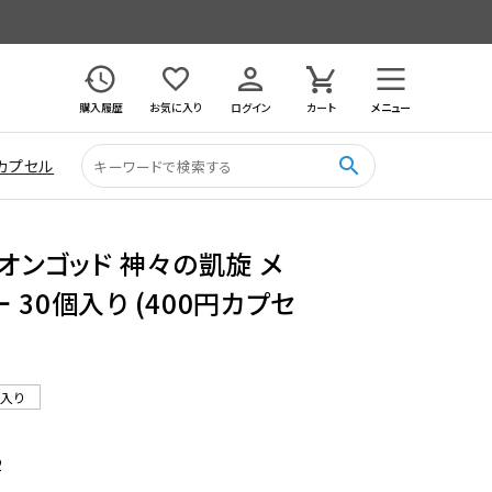
購入履歴
お気に入り
ログイン
カート
メニュー
search
カプセル
リオンゴッド 神々の凱旋 メ
30個入り (400円カプセ
ル入り
2