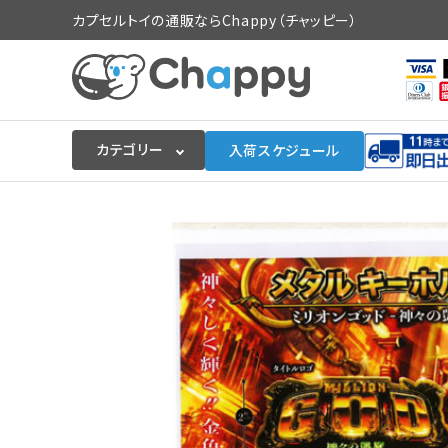
カプセルトイの通販ならChappy（チャッピー）
カテゴリー
入荷スケジュール
ログイン
会員登録
入荷スケジュールをチェック
カプセルトイマシン本体
カプセルトイ
販促用空カプセル