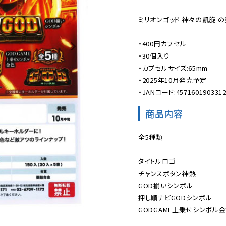
ミリオンゴッド 神々の凱旋 
・400円カプセル

・30個入り

・カプセルサイズ:65mm

・2025年10月発売予定

・JANコード:457160190331
商品内容
全5種類

タイトルロゴ

チャンスボタン神熱

GOD揃いシンボル

押し順ナビGODシンボル

GODGAME上乗せシンボル金