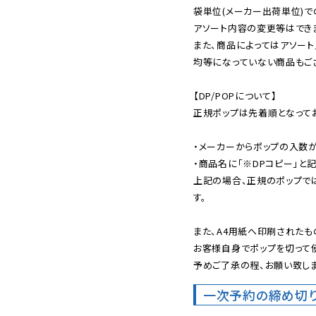
袋単位(メーカー出荷単位)で
アソート内容の変更等はできま
また、商品によってはアソート
均等になっていない商品もござ
【DP/POPについて】

正規ポップは先着順となってお
・メーカーからポップの入数が
・商品名に「※DPコピー」と記
上記の場合、正規のポップで
す。

また、A4用紙へ印刷されたも
お客様自身でポップを切って使
予めご了承の程、お願い致しま
一次予約の締め切