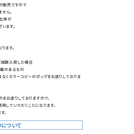
の販売ですので

せん。

比率が

います。

ります。

減数入荷した場合

載のあるもの

はなくカラーコピーのポップをお送りしておりま
のをお送りしておりますので、

用していただくことになります。

す。
りについて