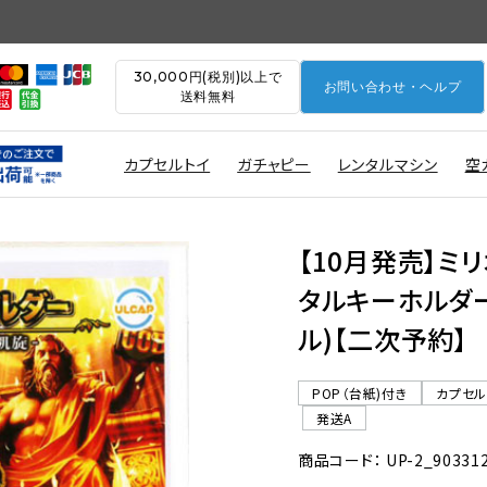
30,000円(税別)以上で
お問い合わせ・ヘルプ
送料無料
カプセルトイ
ガチャピー
レンタルマシン
空
【10月発売】ミ
タルキーホルダー 
ル)【二次予約】
POP（台紙)付き
カプセ
発送A
商品コード： UP-2_90331