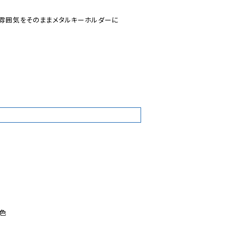
の雰囲気をそのままメタルキーホルダーに

2
色
