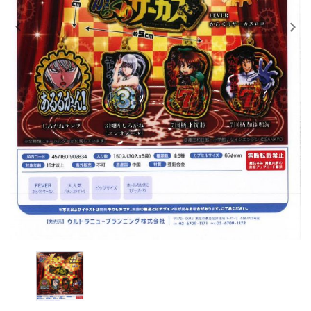
レンタル
景品・玩具・文具
販促用カプセルトイ
よくあるご質問
ご利用ガイド
06-6282-7659