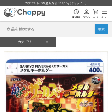
カプセルトイの通販ならChappy（チャッピー）
購入履歴
ログイン
カート
メニュー
検索
カテゴリー
入荷スケジュール
ログイン
会員登録
入荷スケジュールをチェック
カプセルトイマシン本体
カプセルトイ
販促用空カプセル