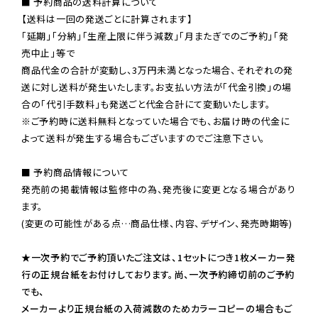
■ 予約商品の送料計算について

【送料は一回の発送ごとに計算されます】

「延期」「分納」「生産上限に伴う減数」「月またぎでのご予約」「発
売中止」等で

商品代金の合計が変動し、3万円未満となった場合、それぞれの発
送に対し送料が発生いたします。お支払い方法が「代金引換」の場
※ご予約時に送料無料となっていた場合でも、お届け時の代金に
よって送料が発生する場合もございますのでご注意下さい。
■ 予約商品情報について

発売前の掲載情報は監修中の為、発売後に変更となる場合があり
ます。

(変更の可能性がある点…商品仕様、内容、デザイン、発売時期等)

★一次予約でご予約頂いたご注文は、1セットにつき1枚メーカー発
行の正規台紙をお付けしております。尚、一次予約締切前のご予約
でも、

メーカーより正規台紙の入荷減数のためカラーコピーの場合もご