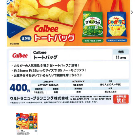
レンタル
景品・玩具・文具
販促用カプセルトイ
よくあるご質問
ご利用ガイド
06-6282-7659