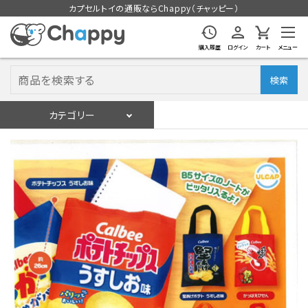
カプセルトイの通販ならChappy（チャッピー）
購入履歴
ログイン
カート
メニュー
検索
カテゴリー
入荷スケジュール
ログイン
会員登録
入荷スケジュールをチェック
カプセルトイマシン本体
カプセルトイ
販促用空カプセル