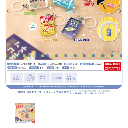
レンタル
景品・玩具・文具
販促用カプセルトイ
よくあるご質問
ご利用ガイド
06-6282-7659