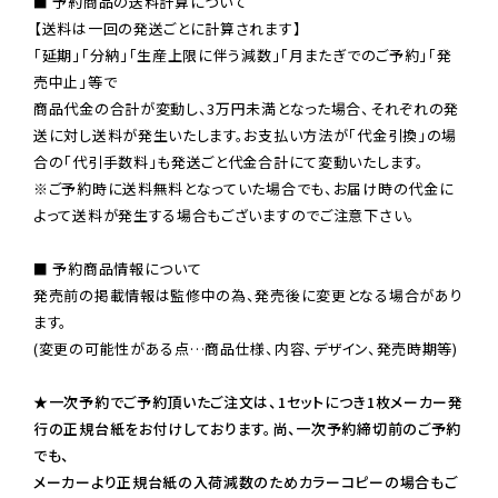
■ 予約商品の送料計算について

【送料は一回の発送ごとに計算されます】

「延期」「分納」「生産上限に伴う減数」「月またぎでのご予約」「発
売中止」等で

商品代金の合計が変動し、3万円未満となった場合、それぞれの発
送に対し送料が発生いたします。お支払い方法が「代金引換」の場
※ご予約時に送料無料となっていた場合でも、お届け時の代金に
よって送料が発生する場合もございますのでご注意下さい。
■ 予約商品情報について

発売前の掲載情報は監修中の為、発売後に変更となる場合があり
ます。

(変更の可能性がある点…商品仕様、内容、デザイン、発売時期等)

★一次予約でご予約頂いたご注文は、1セットにつき1枚メーカー発
行の正規台紙をお付けしております。尚、一次予約締切前のご予約
でも、

メーカーより正規台紙の入荷減数のためカラーコピーの場合もご