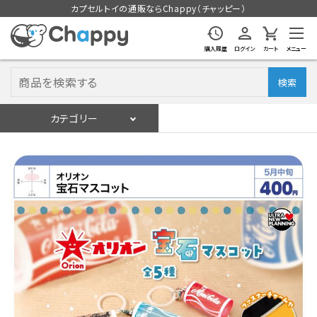
カプセルトイの通販ならChappy（チャッピー）
購入履歴
ログイン
カート
メニュー
検索
カテゴリー
入荷スケジュール
ログイン
会員登録
入荷スケジュールをチェック
カプセルトイマシン本体
カプセルトイ
販促用空カプセル