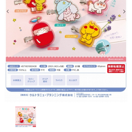
レンタル
景品・玩具・文具
販促用カプセルトイ
よくあるご質問
ご利用ガイド
06-6282-7659