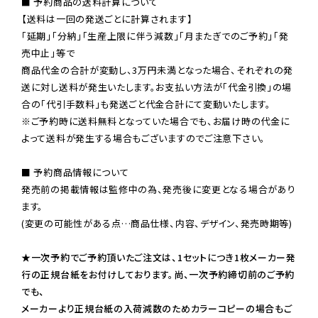
■ 予約商品の送料計算について

【送料は一回の発送ごとに計算されます】

「延期」「分納」「生産上限に伴う減数」「月またぎでのご予約」「発
売中止」等で

商品代金の合計が変動し、3万円未満となった場合、それぞれの発
送に対し送料が発生いたします。お支払い方法が「代金引換」の場
※ご予約時に送料無料となっていた場合でも、お届け時の代金に
よって送料が発生する場合もございますのでご注意下さい。
■ 予約商品情報について

発売前の掲載情報は監修中の為、発売後に変更となる場合があり
ます。

(変更の可能性がある点…商品仕様、内容、デザイン、発売時期等)

★一次予約でご予約頂いたご注文は、1セットにつき1枚メーカー発
行の正規台紙をお付けしております。尚、一次予約締切前のご予約
でも、

メーカーより正規台紙の入荷減数のためカラーコピーの場合もご