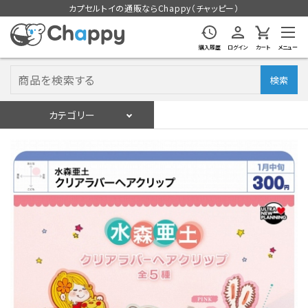
カプセルトイの通販ならChappy（チャッピー）
購入履歴
ログイン
カート
メニュー
検索
カテゴリー
入荷スケジュール
ログイン
会員登録
入荷スケジュールをチェック
カプセルトイマシン本体
カプセルトイ
販促用空カプセル