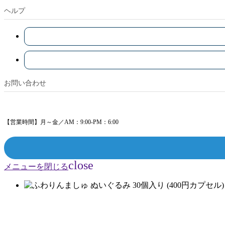
ヘルプ
お問い合わせ
【営業時間】月～金／AM：9:00-PM：6:00
close
メニューを閉じる