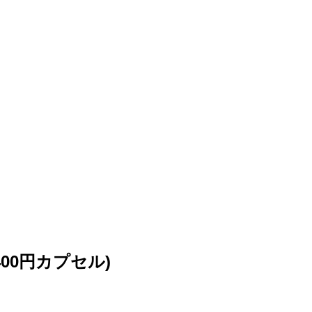
00円カプセル)