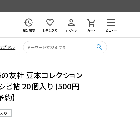
購入履歴
お気に入り
ログイン
カート
メニュー
search
カプセル
婦の友社 豆本コレクション
ピ帖 20個入り (500円
予約】
ル入り
7