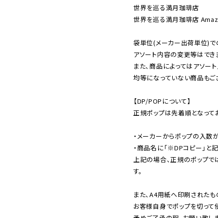
世界を巡る満月珈琲店

世界を巡る満月珈琲店 Amazon 
袋単位(メーカー出荷単位)で
アソート内容の変更等はできま
また、商品によってはアソート
均等になっていない商品もござ
【DP/POPについて】

正規ポップは先着順となってお
・メーカーからポップの入数が
・商品名に「※DPコピー」と記
上記の場合、正規のポップで
す。

また、A4用紙へ印刷されたも
お客様自身でポップを切って使
予めご了承の程、お願い致しま