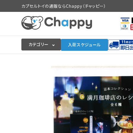
カプセルトイの通販ならChappy（チャッピー）
カテゴリー
入荷スケジュール
ログイン
会員登録
入荷スケジュールをチェック
カプセルトイマシン本体
カプセルトイ
販促用空カプセル