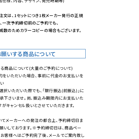
仕様、内容、デザイン、発売時期等)

注文は、1セットにつき1枚メーカー発行の正規
、一次予約締切前のご予約でも、

減数のためカラーコピーの場合もございます。
お願いする商品について
る商品について(大量のご予約について)

予約をいただいた場合、事前に代金のお支払いを
い

選択いただいた際でも、「銀行振込(前振込)」に
了承下さいませ。尚、振込み期限内にお支払いた
がキャンセル扱いとさせていただきます。

いてメーカーへの発注の都合上、予約締切日ま
願いしております。※予約締切日は、商品ペー
のお客様へはご予約完了後、メールでご案内致し