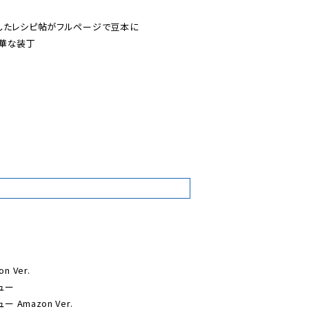
したレシピ帖がフルページで豆本に

華な装丁

7
Ver.

ー

Amazon Ver.
