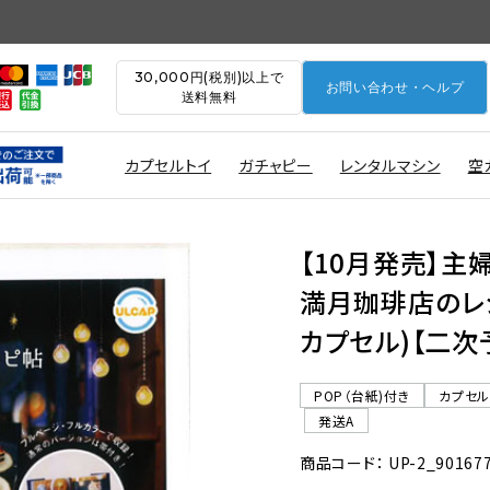
30,000円(税別)以上で
お問い合わせ・ヘルプ
送料無料
カプセルトイ
ガチャピー
レンタルマシン
空
【10月発売】主
満月珈琲店のレシ
カプセル)【二次
POP（台紙)付き
カプセ
発送A
商品コード： UP-2_90167