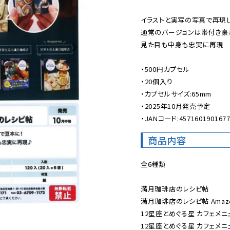
イラストと実写の写真で再現
通常のバージョンは帯付き豪
見た目も中身も忠実に再現

・500円カプセル

・20個入り

・カプセルサイズ:65mm

・2025年10月発売予定

・JANコード:457160190167
商品内容
全6種類

満月珈琲店のレシピ帖

満月珈琲店のレシピ帖 Amazon 
12星座とめぐる星 カフェメニュ
12星座とめぐる星 カフェメニュー 