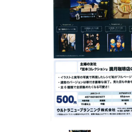
レンタル
景品・玩具・文具
販促用カプセルトイ
よくあるご質問
ご利用ガイド
06-6282-7659