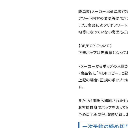
袋単位(メーカー出荷単位)で
アソート内容の変更等はできま
また、商品によってはアソート
均等になっていない商品もござ
【DP/POPについて】

正規ポップは先着順となってお
・メーカーからポップの入数が
・商品名に「※DPコピー」と記
上記の場合、正規のポップで
す。

また、A4用紙へ印刷されたも
お客様自身でポップを切って使
予めご了承の程、お願い致しま
一次予約の締め切