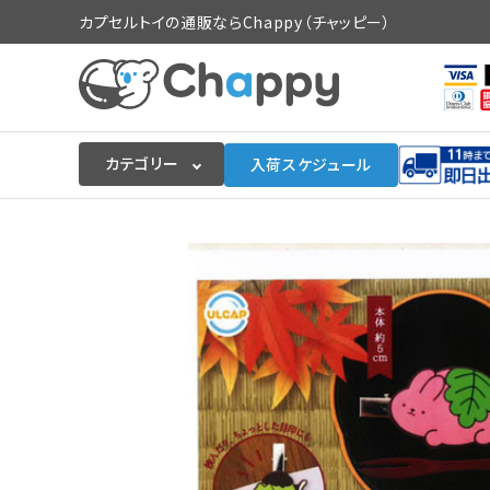
カプセルトイの通販ならChappy（チャッピー）
カテゴリー
入荷スケジュール
ログイン
会員登録
入荷スケジュールをチェック
カプセルトイマシン本体
カプセルトイ
販促用空カプセル