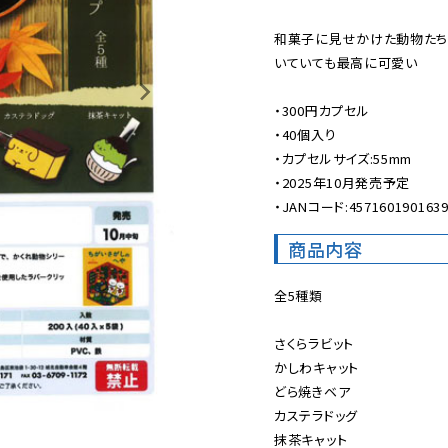
和菓子に見せかけた動物たち
いていても最高に可愛い

・300円カプセル

・40個入り

・カプセルサイズ:55mm

・2025年10月発売予定

・JANコード:457160190163
商品内容
全5種類

さくらラビット

かしわキャット

どら焼きベア

カステラドッグ

抹茶キャット
