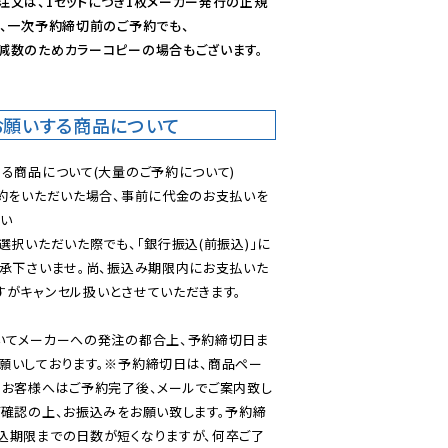
注文は、1セットにつき1枚メーカー発行の正規
、一次予約締切前のご予約でも、

減数のためカラーコピーの場合もございます。
お願いする商品について
る商品について(大量のご予約について)

予約をいただいた場合、事前に代金のお支払いを
い

選択いただいた際でも、「銀行振込(前振込)」に
了承下さいませ。尚、振込み期限内にお支払いた
がキャンセル扱いとさせていただきます。

いてメーカーへの発注の都合上、予約締切日ま
願いしております。※予約締切日は、商品ペー
のお客様へはご予約完了後、メールでご案内致し
ご確認の上、お振込みをお願い致します。予約締
込期限までの日数が短くなりますが、何卒ご了