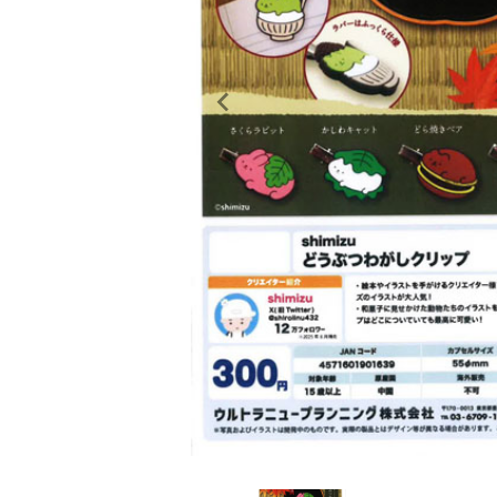
レンタル
景品・玩具・文具
販促用カプセルトイ
よくあるご質問
ご利用ガイド
06-6282-7659