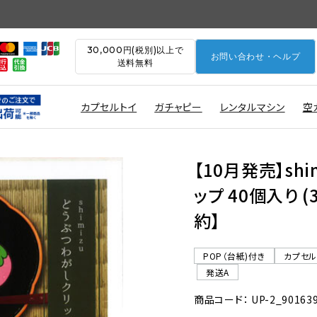
30,000円(税別)以上で
お問い合わせ・ヘルプ
送料無料
カプセルトイ
ガチャピー
レンタルマシン
空
【10月発売】sh
ップ 40個入り 
約】
POP（台紙)付き
カプセ
発送A
商品コード： UP-2_90163