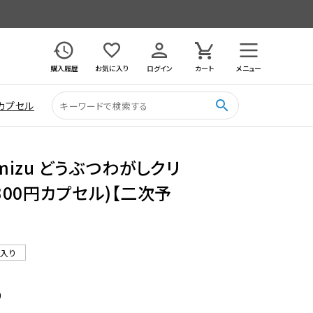
購入履歴
お気に入り
ログイン
カート
メニュー
search
カプセル
imizu どうぶつわがしクリ
(300円カプセル)【二次予
ル入り
9