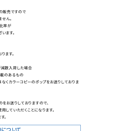
の販売ですので

せん。

比率が

います。

ります。

減数入荷した場合

載のあるもの

はなくカラーコピーのポップをお送りしておりま
のをお送りしておりますので、

用していただくことになります。

す。
りについて