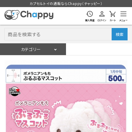
カプセルトイの通販ならChappy（チャッピー）
購入履歴
ログイン
カート
メニュー
検索
カテゴリー
入荷スケジュール
ログイン
会員登録
入荷スケジュールをチェック
カプセルトイマシン本体
カプセルトイ
販促用空カプセル