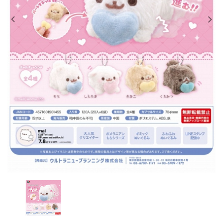
レンタル
景品・玩具・文具
販促用カプセルトイ
よくあるご質問
ご利用ガイド
06-6282-7659