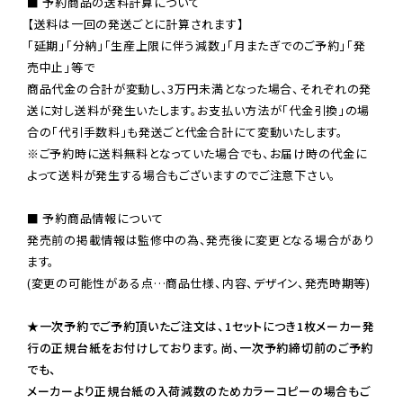
■ 予約商品の送料計算について

【送料は一回の発送ごとに計算されます】

「延期」「分納」「生産上限に伴う減数」「月またぎでのご予約」「発
売中止」等で

商品代金の合計が変動し、3万円未満となった場合、それぞれの発
送に対し送料が発生いたします。お支払い方法が「代金引換」の場
※ご予約時に送料無料となっていた場合でも、お届け時の代金に
よって送料が発生する場合もございますのでご注意下さい。
■ 予約商品情報について

発売前の掲載情報は監修中の為、発売後に変更となる場合があり
ます。

(変更の可能性がある点…商品仕様、内容、デザイン、発売時期等)

★一次予約でご予約頂いたご注文は、1セットにつき1枚メーカー発
行の正規台紙をお付けしております。尚、一次予約締切前のご予約
でも、

メーカーより正規台紙の入荷減数のためカラーコピーの場合もご