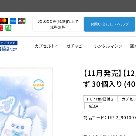
30,000円(税別)以上で
お問い合わせ・ヘルプ
送料無料
カプセルトイ
ガチャピー
レンタルマシン
空
【11月発売】【
ず 30個入り (
POP（台紙)付き
カプセ
発送A
商品コード： UP-2_90109