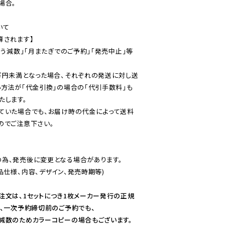
合。

て

されます】

伴う減数」「月またぎでのご予約」「発売中止」等
万円未満となった場合、それぞれの発送に対し送
い方法が「代金引換」の場合の「代引手数料」も
ていた場合でも、お届け時の代金によって送料
のでご注意下さい。
為、発売後に変更となる場合があります。

仕様、内容、デザイン、発売時期等)

注文は、1セットにつき1枚メーカー発行の正規
、一次予約締切前のご予約でも、

減数のためカラーコピーの場合もございます。