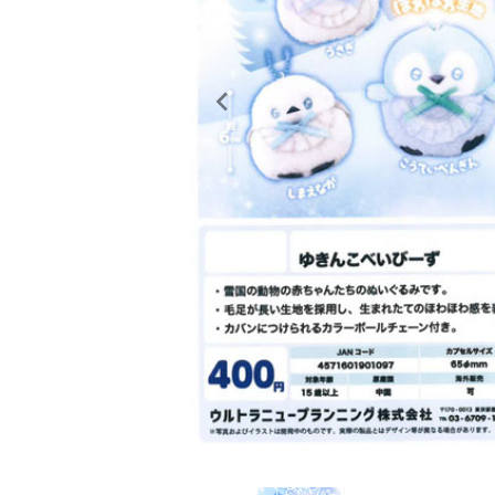
レンタル
景品・玩具・文具
販促用カプセルトイ
よくあるご質問
ご利用ガイド
06-6282-7659