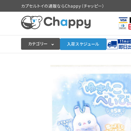
カプセルトイの通販ならChappy（チャッピー）
カテゴリー
入荷スケジュール
ログイン
会員登録
入荷スケジュールをチェック
カプセルトイマシン本体
カプセルトイ
販促用空カプセル