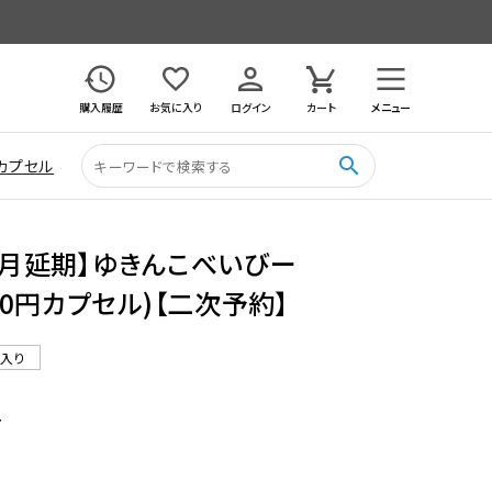
購入履歴
お気に入り
ログイン
カート
メニュー
search
カプセル
12月延期】ゆきんこべいびー
400円カプセル)【二次予約】
ル入り
7