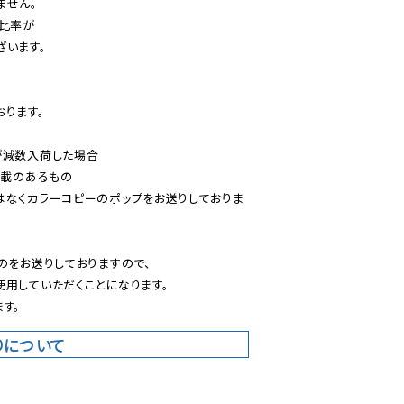
せん。

比率が

います。

ります。

減数入荷した場合

載のあるもの

はなくカラーコピーのポップをお送りしておりま
のをお送りしておりますので、

用していただくことになります。

す。
りについて
。