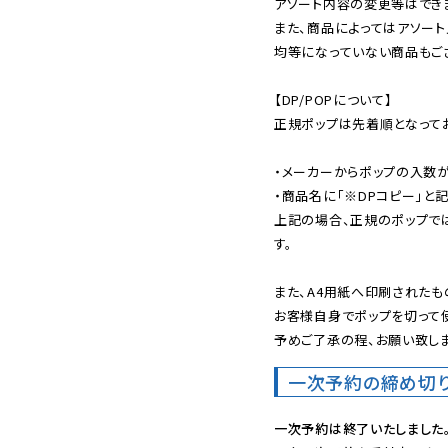
アソート内容の変更等はできま
また、商品によってはアソート
均等になっていない商品もござ
【DP/POPについて】

正規ポップは先着順となってお
・メーカーからポップの入数が
・商品名に「※DPコピー」と記
上記の場合、正規のポップで
す。

また、A4用紙へ印刷されたも
お客様自身でポップを切って使
予めご了承の程、お願い致しま
一次予約の締め切
一次予約は終了いたしました