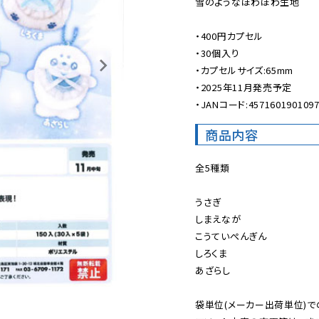
雪のようなほわほわ生地

・400円カプセル

・30個入り

・カプセルサイズ:65mm

・2025年11月発売予定

・JANコード:457160190109
商品内容
全5種類

うさぎ

しまえなが

こうていぺんぎん

しろくま

あざらし

袋単位(メーカー出荷単位)で