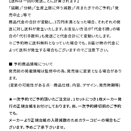
【送料は一回の発送ごとに計算されます】

「延期」「分納」「生産上限に伴う減数」「月またぎでのご予約」「発
売中止」等で

商品代金の合計が変動し、3万円未満となった場合、それぞれの発
送に対し送料が発生いたします。お支払い方法が「代金引換」の場
※ご予約時に送料無料となっていた場合でも、お届け時の代金に
よって送料が発生する場合もございますのでご注意下さい。
■ 予約商品情報について

発売前の掲載情報は監修中の為、発売後に変更となる場合があり
ます。

(変更の可能性がある点…商品仕様、内容、デザイン、発売時期等)

★一次予約でご予約頂いたご注文は、1セットにつき1枚メーカー発
行の正規台紙をお付けしております。尚、一次予約締切前のご予約
でも、

メーカーより正規台紙の入荷減数のためカラーコピーの場合もご
ざいます。予めご了承下さいませ。