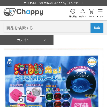
カプセルトイの通販ならChappy（チャッピー）
購入履歴
ログイン
カート
メニュー
検索
カテゴリー
入荷スケジュール
ログイン
会員登録
入荷スケジュールをチェック
カプセルトイマシン本体
カプセルトイ
販促用空カプセル