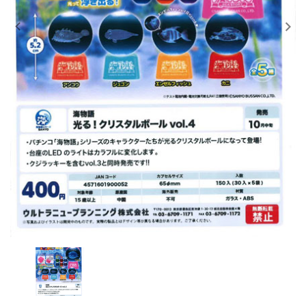
レンタル
景品・玩具・文具
販促用カプセルトイ
よくあるご質問
ご利用ガイド
06-6282-7659