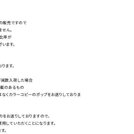
の販売ですので

せん。

比率が

います。

ります。

減数入荷した場合

載のあるもの

はなくカラーコピーのポップをお送りしておりま
のをお送りしておりますので、

用していただくことになります。

す。