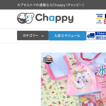
カプセルトイの通販ならChappy（チャッピー）
カテゴリー
入荷スケジュール
ログイン
会員登録
入荷スケジュールをチェック
カプセルトイマシン本体
カプセルトイ
販促用空カプセル