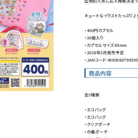
圧倒的人気に応え再販決定です
キュートなイラストたっぷり♪
・400円カプセル

・30個入り

・カプセルサイズ:65mm

・2026年3月発売予定

・JANコード:458058079959
商品内容
全5種類

・エコバッグ 
・エコバッグ 
・クリアポーチ

・巾着ポーチ
