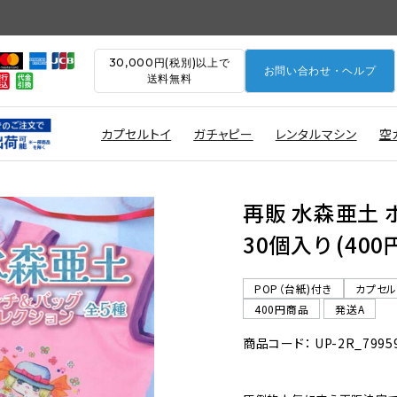
30,000円(税別)以上で
お問い合わせ・ヘルプ
送料無料
カプセルトイ
ガチャピー
レンタルマシン
空
再販 水森亜土 
30個入り (40
POP（台紙)付き
カプセ
400円商品
発送A
商品コード： UP-2R_7995