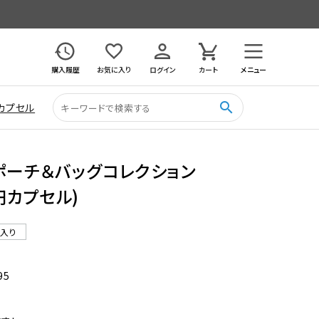
購入履歴
お気に入り
ログイン
カート
メニュー
search
カプセル
ポーチ＆バッグコレクション
0円カプセル)
ル入り
95