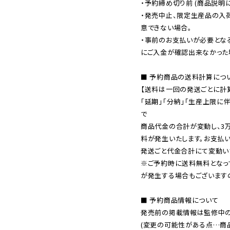
・予約締め切り前 (商品説明
・発売中止、限定生産品の入
意できない場合。

・事前のお支払いが必要とな
にご入金が確認出来なかった場
■ 予約商品の送料計算につい
【送料は一回の発送ごとに計算
「延期」「分納」「生産上限に
で

商品代金の合計が変動し、3
料が発生いたします。お支払
※ご予約時に送料無料となっ
が発生する場合もございます
■ 予約商品情報について

発売前の掲載情報は監修中の
(変更の可能性がある点…商品