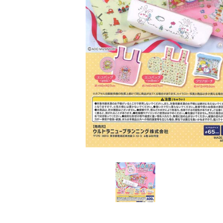
レンタル
景品・玩具・文具
販促用カプセルトイ
よくあるご質問
ご利用ガイド
06-6282-7659