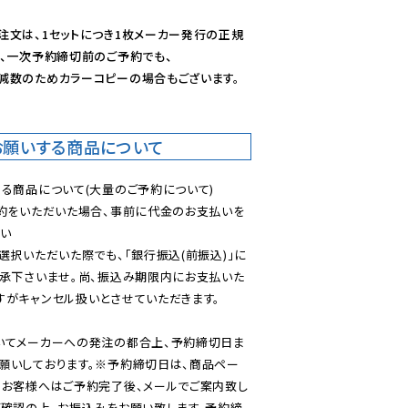
注文は、1セットにつき1枚メーカー発行の正規
、一次予約締切前のご予約でも、

減数のためカラーコピーの場合もございます。
お願いする商品について
る商品について(大量のご予約について)

予約をいただいた場合、事前に代金のお支払いを
い

選択いただいた際でも、「銀行振込(前振込)」に
了承下さいませ。尚、振込み期限内にお支払いた
がキャンセル扱いとさせていただきます。

いてメーカーへの発注の都合上、予約締切日ま
願いしております。※予約締切日は、商品ペー
のお客様へはご予約完了後、メールでご案内致し
ご確認の上、お振込みをお願い致します。予約締