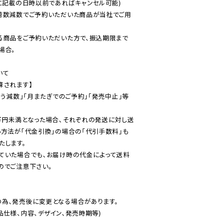
に記載の日時以前であればキャンセル可能)

荷数減数でご予約いただいた商品が当社でご用
る商品をご予約いただいた方で、振込期限まで
合。

て

されます】

伴う減数」「月またぎでのご予約」「発売中止」等
万円未満となった場合、それぞれの発送に対し送
い方法が「代金引換」の場合の「代引手数料」も
ていた場合でも、お届け時の代金によって送料
のでご注意下さい。
為、発売後に変更となる場合があります。

仕様、内容、デザイン、発売時期等)
