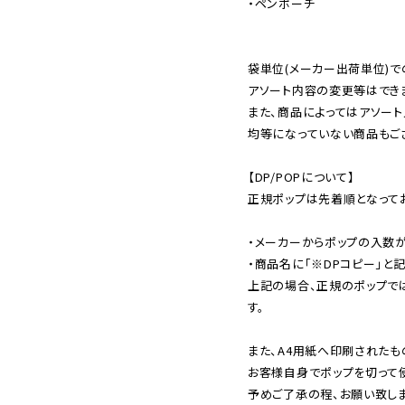
・ペンポーチ

袋単位(メーカー出荷単位)で
アソート内容の変更等はできま
また、商品によってはアソート
均等になっていない商品もござ
【DP/POPについて】

正規ポップは先着順となってお
・メーカーからポップの入数が
・商品名に「※DPコピー」と記
上記の場合、正規のポップで
す。

また、A4用紙へ印刷されたも
お客様自身でポップを切って使
予めご了承の程、お願い致しま