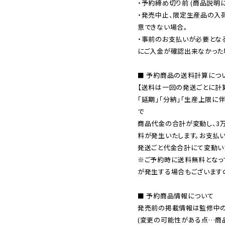
・予約締め切り前 (商品説明
・発売中止、限定生産品の入
意できない場合。

・事前のお支払いが必要とな
にご入金が確認出来なかった場
■ 予約商品の送料計算につい
【送料は一回の発送ごとに計算
「延期」「分納」「生産上限に
で

商品代金の合計が変動し、3
料が発生いたします。お支払
※ご予約時に送料無料となっ
が発生する場合もございます
■ 予約商品情報について

発売前の掲載情報は監修中の
(変更の可能性がある点…商品