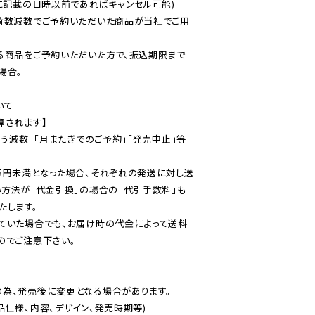
に記載の日時以前であればキャンセル可能)

荷数減数でご予約いただいた商品が当社でご用
る商品をご予約いただいた方で、振込期限まで
合。

て

されます】

伴う減数」「月またぎでのご予約」「発売中止」等
万円未満となった場合、それぞれの発送に対し送
い方法が「代金引換」の場合の「代引手数料」も
ていた場合でも、お届け時の代金によって送料
のでご注意下さい。
為、発売後に変更となる場合があります。

仕様、内容、デザイン、発売時期等)
