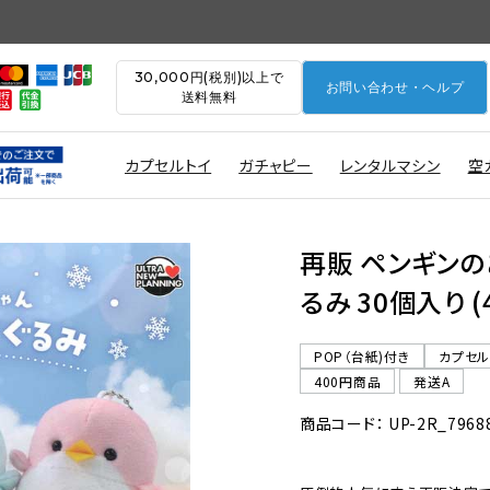
30,000円(税別)以上で
お問い合わせ・ヘルプ
送料無料
カプセルトイ
ガチャピー
レンタルマシン
空
再販 ペンギンの
るみ 30個入り 
POP（台紙)付き
カプセ
400円商品
発送A
商品コード： UP-2R_7968