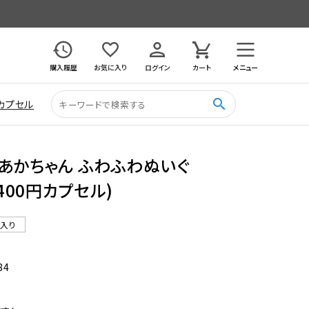
購入履歴
お気に入り
ログイン
カート
メニュー
search
カプセル
あかちゃん ふわふわぬいぐ
(400円カプセル)
ル入り
84