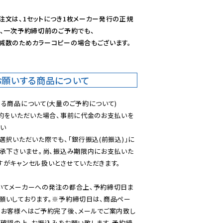
注文は、1セットにつき1枚メーカー発行の正規
、一次予約締切前のご予約でも、

減数のためカラーコピーの場合もございます。
お願いする商品について
る商品について(大量のご予約について)

予約をいただいた場合、事前に代金のお支払いを
い

選択いただいた際でも、「銀行振込(前振込)」に
了承下さいませ。尚、振込み期限内にお支払いた
がキャンセル扱いとさせていただきます。

いてメーカーへの発注の都合上、予約締切日ま
願いしております。※予約締切日は、商品ペー
のお客様へはご予約完了後、メールでご案内致し
ご確認の上、お振込みをお願い致します。予約締