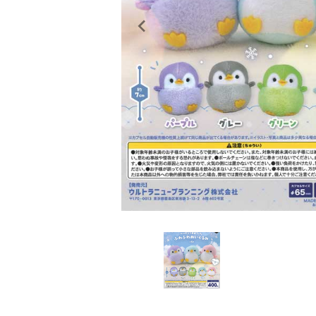
レンタル
景品・玩具・文具
販促用カプセルトイ
よくあるご質問
ご利用ガイド
06-6282-7659