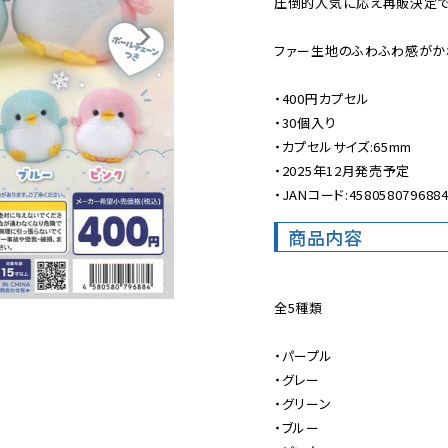
圧倒的人気に応え再販決定です
ファー生地のふわふわ感がかわ
・400円カプセル

・30個入り

・カプセルサイズ:65mm

・2025年12月発売予定

・JANコード:458058079688
商品内容
全5種類

・パープル

・グレー

・グリーン

・ブルー
