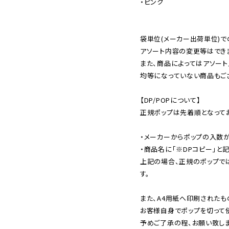
・ピンク

袋単位(メーカー出荷単位)で
アソート内容の変更等はできま
また、商品によってはアソート
均等になっていない商品もござ
【DP/POPについて】

正規ポップは先着順となってお
・メーカーからポップの入数が
・商品名に「※DPコピー」と記
上記の場合、正規のポップで
す。

また、A4用紙へ印刷されたも
お客様自身でポップを切って使
予めご了承の程、お願い致しま