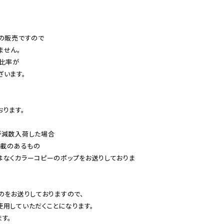
の販売ですので

せん。

比率が

います。

ります。

減数入荷した場合

載のあるもの

はなくカラーコピーのポップをお送りしておりま
のをお送りしておりますので、

用していただくことになります。

す。