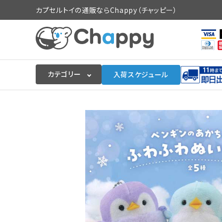
カプセルトイの通販ならChappy（チャッピー）
カテゴリー
入荷スケジュール
ログイン
会員登録
入荷スケジュールをチェック
カプセルトイマシン本体
カプセルトイ
販促用空カプセル