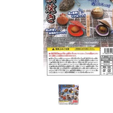
レンタル
景品・玩具・文具
販促用カプセルトイ
よくあるご質問
ご利用ガイド
06-6282-7659