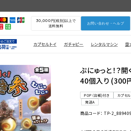
30,000円(税別)以上で
お問い合わせ・ヘルプ
送料無料
カプセルトイ
ガチャピー
レンタルマシン
空
ぷにゅっと！？開
40個入り (30
POP（台紙)付き
カプセ
発送A
商品コード： TP-2_88940