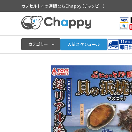
カプセルトイの通販ならChappy（チャッピー）
カテゴリー
入荷スケジュール
ログイン
会員登録
入荷スケジュールをチェック
カプセルトイマシン本体
カプセルトイ
販促用空カプセル