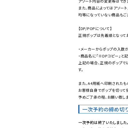
アソート内容の変更等はできま
また、商品によってはアソート
均等になっていない商品もござ
【DP/POPについて】

正規ポップは先着順となってお
・メーカーからポップの入数が
・商品名に「※DPコピー」と記
上記の場合、正規のポップで
す。

また、A4用紙へ印刷されたも
お客様自身でポップを切って使
予めご了承の程、お願い致しま
一次予約の締め切
一次予約は終了いたしました