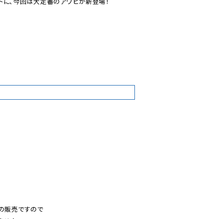
に、今回は大定番のアワビが新登場！

9
の販売ですので
