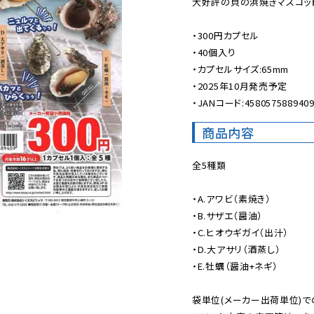
大好評の貝の浜焼きマスコット
・300円カプセル

・40個入り

・カプセルサイズ:65mm

・2025年10月発売予定

・JANコード:458057588940
商品内容
全5種類

・A.アワビ（素焼き）

・B.サザエ（醤油）

・C.ヒオウギガイ（出汁）

・D.大アサリ（酒蒸し）

・E.牡蠣（醤油+ネギ）

袋単位(メーカー出荷単位)で