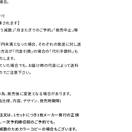
合。

て

されます】

伴う減数」「月またぎでのご予約」「発売中止」等
万円未満となった場合、それぞれの発送に対し送
い方法が「代金引換」の場合の「代引手数料」も
ていた場合でも、お届け時の代金によって送料
のでご注意下さい。
為、発売後に変更となる場合があります。

仕様、内容、デザイン、発売時期等)

注文は、1セットにつき1枚メーカー発行の正規
、一次予約締切前のご予約でも、

減数のためカラーコピーの場合もございます。