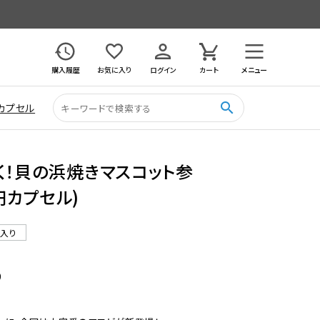
購入履歴
お気に入り
ログイン
カート
メニュー
search
カプセル
く！貝の浜焼きマスコット参
0円カプセル)
ル入り
9