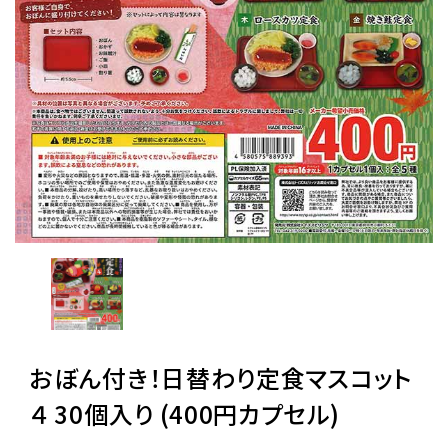
レンタル
景品・玩具・文具
販促用カプセルトイ
よくあるご質問
ご利用ガイド
おぼん付き！日替わり定食マスコット
06-6282-7659
４ 30個入り (400円カプセル)