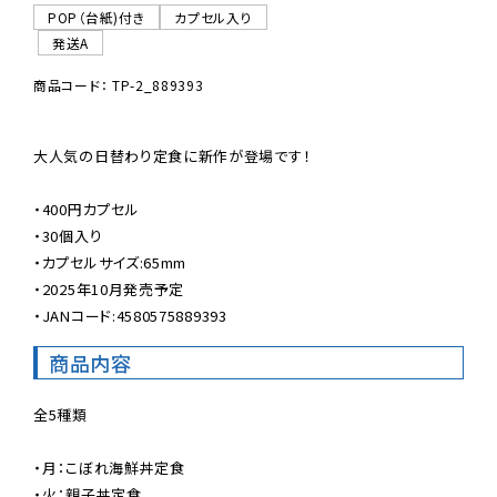
POP（台紙)付き
カプセル入り
発送A
商品コード： TP-2_889393
大人気の日替わり定食に新作が登場です！

・400円カプセル

・30個入り

・カプセルサイズ:65mm

・2025年10月発売予定

・JANコード:4580575889393
商品内容
全5種類

・月：こぼれ海鮮丼定食

・火：親子丼定食
