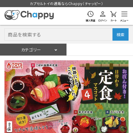
カプセルトイの通販ならChappy（チャッピー）
購入履歴
ログイン
カート
メニュー
検索
カテゴリー
入荷スケジュール
ログイン
会員登録
入荷スケジュールをチェック
カプセルトイマシン本体
カプセルトイ
販促用空カプセル