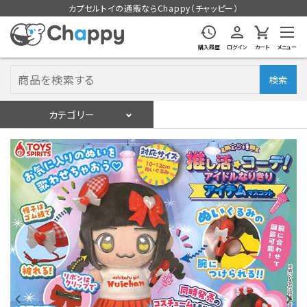
カプセルトイの通販ならChappy（チャッピー）
購入履歴
ログイン
カート
メニュー
検索
カテゴリー
入荷スケジュール
ログイン
会員登録
入荷スケジュールをチェック
カプセルトイマシン本体
カプセルトイ
販促用空カプセル