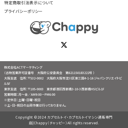
特定商取引法表示について
プライバシーポリシー
株式会社ACTマーケティング
（古物営業許可証番号 大阪府公安委員会 第621150183222号 ）
大阪支店 住所：〒532-0002 大阪府大阪市淀川区東三国4-1-16 ジャパンクリエイトビ
ル5F
東京支店 住所：〒105-0003 東京都港区西新橋3-10-3 西新橋HSビル1F
営業時間：月～金／AM9:00－PM6:00
※定休日：土曜・日曜・祝日
※土・日・祝日の出荷作業は行っておりません。
Copyright ©2024 カプセルトイ・カプセルトイマシン通販専門
店|Chappy（チャッピー）All rights reserved.