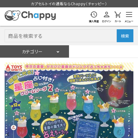
カプセルトイの通販ならChappy（チャッピー）
購入履歴
ログイン
カート
メニュー
検索
カテゴリー
入荷スケジュール
ログイン
会員登録
入荷スケジュールをチェック
カプセルトイマシン本体
カプセルトイ
販促用空カプセル