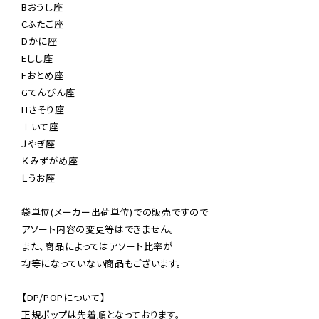
Bおうし座

Cふたご座

Dかに座

Eしし座

Fおとめ座

Gてんびん座

Hさそり座

Ⅰいて座

Ｊやぎ座

Ｋみずがめ座

Ｌうお座

袋単位(メーカー出荷単位)での販売ですので

アソート内容の変更等はできません。

また、商品によってはアソート比率が

均等になっていない商品もございます。

【DP/POPについて】

正規ポップは先着順となっております。
