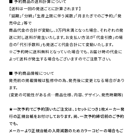
■ 予約商品の送料計算について

【送料は一回の発送ごとに計算されます】

「延期」「分納」「生産上限に伴う減数」「月またぎでのご予約」「発
売中止」等で

商品代金の合計が変動し、3万円未満となった場合、それぞれの発
送に対し送料が発生いたします。お支払い方法が「代金引換」の場
※ご予約時に送料無料となっていた場合でも、お届け時の代金に
よって送料が発生する場合もございますのでご注意下さい。
■ 予約商品情報について

発売前の掲載情報は監修中の為、発売後に変更となる場合があり
ます。

(変更の可能性がある点…商品仕様、内容、デザイン、発売時期等)

★一次予約でご予約頂いたご注文は、1セットにつき1枚メーカー発
行の正規台紙をお付けしております。尚、一次予約締切前のご予約
でも、

メーカーより正規台紙の入荷減数のためカラーコピーの場合もご