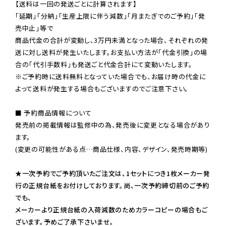
【送料は一回の発送ごとに計算されます】

「延期」「分納」「生産上限に伴う減数」「月またぎでのご予約」「発
売中止」等で

商品代金の合計が変動し、3万円未満となった場合、それぞれの発
送に対し送料が発生いたします。お支払い方法が「代金引換」の場
※ご予約時に送料無料となっていた場合でも、お届け時の代金に
よって送料が発生する場合もございますのでご注意下さい。
■ 予約商品情報について

発売前の掲載情報は監修中の為、発売後に変更となる場合があり
ます。

(変更の可能性がある点…商品仕様、内容、デザイン、発売時期等)

★一次予約でご予約頂いたご注文は、1セットにつき1枚メーカー発
行の正規台紙をお付けしております。尚、一次予約締切前のご予約
でも、

メーカーより正規台紙の入荷減数のためカラーコピーの場合もご
ざいます。予めご了承下さいませ。