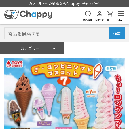
カプセルトイの通販ならChappy（チャッピー）
購入履歴
ログイン
カート
メニュー
検索
カテゴリー
入荷スケジュール
ログイン
会員登録
入荷スケジュールをチェック
カプセルトイマシン本体
カプセルトイ
販促用空カプセル