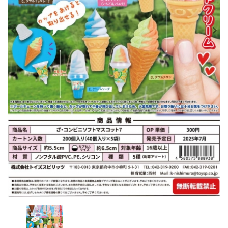
レンタル
景品・玩具・文具
販促用カプセルトイ
よくあるご質問
ご利用ガイド
06-6282-7659