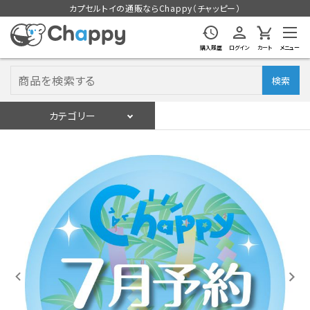
カプセルトイの通販ならChappy（チャッピー）
購入履歴
ログイン
カート
メニュー
検索
カテゴリー
入荷スケジュール
ログイン
会員登録
入荷スケジュールをチェック
カプセルトイマシン本体
カプセルトイ
販促用空カプセル