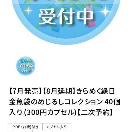
レンタル
景品・玩具・文具
販促用カプセルトイ
よくあるご質問
ご利用ガイド
【7月発売】【8月延期】きらめく縁日
金魚袋のめじるしコレクション 40個
入り (300円カプセル)【二次予約】
06-6282-7659
POP（台紙)付き
カプセル入り