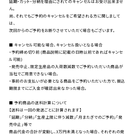
延期・カット・分納を理由にされてのキャンセルはお受け出来ませ
ん。

尚、それでもご予約のキャンセルをご希望される方に関しまして
は、

次回からのご予約をお断りさせていただく場合もございます。

■ キャンセル可能な場合、キャンセル扱いとなる場合

・予約締め切り前 (商品説明に記載の日時以前であればキャンセ
ル可能)

・発売中止、限定生産品の入荷数減数でご予約いただいた商品が
当社でご用意できない場合。

・事前のお支払いが必要となる商品をご予約いただいた方で、振込
期限までにご入金が確認出来なかった場合。

■ 予約商品の送料計算について

【送料は一回の発送ごとに計算されます】

「延期」「分納」「生産上限に伴う減数」「月またぎでのご予約」「発
売中止」等で

商品代金の合計が変動し、3万円未満となった場合、それぞれの発