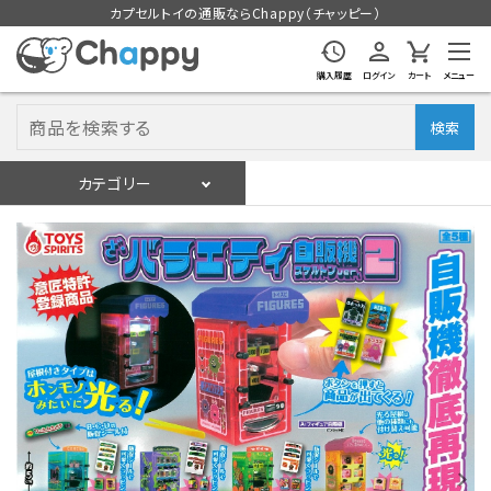
カプセルトイの通販ならChappy（チャッピー）
購入履歴
ログイン
カート
メニュー
検索
カテゴリー
入荷スケジュール
ログイン
会員登録
入荷スケジュールをチェック
カプセルトイマシン本体
カプセルトイ
販促用空カプセル