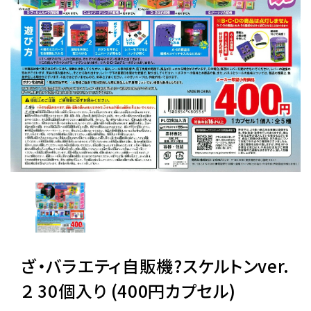
レンタル
景品・玩具・文具
販促用カプセルトイ
よくあるご質問
ご利用ガイド
ざ・バラエティ自販機?スケルトンver.
06-6282-7659
２ 30個入り (400円カプセル)