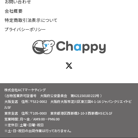
お問い合わせ
会社概要
特定商取引法表示について
プライバシーポリシー
株式会社ACTマーケティング
（古物営業許可証番号 大阪府公安委員会 第621150183222号 ）
大阪支店 住所：〒532-0002 大阪府大阪市淀川区東三国4-1-16 ジャパンクリエイトビ
ル5F
東京支店 住所：〒105-0003 東京都港区西新橋3-10-3 西新橋HSビル1F
営業時間：月～金／AM9:00－PM6:00
※定休日：土曜・日曜・祝日
※土・日・祝日の出荷作業は行っておりません。