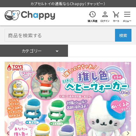
カプセルトイの通販ならChappy（チャッピー）
購入履歴
ログイン
カート
メニュー
検索
カテゴリー
入荷スケジュール
ログイン
会員登録
入荷スケジュールをチェック
カプセルトイマシン本体
カプセルトイ
販促用空カプセル