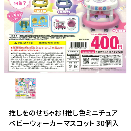
レンタル
景品・玩具・文具
販促用カプセルトイ
よくあるご質問
ご利用ガイド
推しをのせちゃお！推し色ミニチュア
06-6282-7659
ベビーウォーカーマスコット 30個入