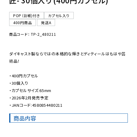
匠- 30個入り (400円カプセル)
POP（台紙)付き
カプセル入り
400円商品
発送A
商品コード： TP-2_480211
ダイキャスト製ならではの本格的な輝きとディティールはもはや芸
術品！

・400円カプセル

・30個入り

・カプセルサイズ:65mm

・2026年2月発売予定

・JANコード:4580854480211
商品内容