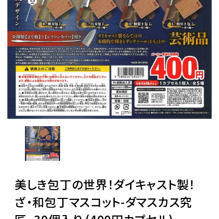
レンタル
景品・玩具・文具
販促用カプセルトイ
よくあるご質問
ご利用ガイド
美しき包丁の世界！ダイキャスト製！
06-6282-7659
ざ・和包丁マスコット-ダマスカス究