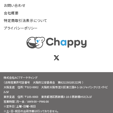
お問い合わせ
会社概要
特定商取引法表示について
プライバシーポリシー
株式会社ACTマーケティング
（古物営業許可証番号 大阪府公安委員会 第621150183222号 ）
大阪支店 住所：〒532-0002 大阪府大阪市淀川区東三国4-1-16 ジャパンクリエイトビ
ル5F
東京支店 住所：〒105-0003 東京都港区西新橋3-10-3 西新橋HSビル1F
営業時間：月～金／AM9:00－PM6:00
※定休日：土曜・日曜・祝日
※土・日・祝日の出荷作業は行っておりません。