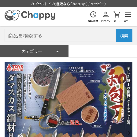
カプセルトイの通販ならChappy（チャッピー）
購入履歴
ログイン
カート
メニュー
検索
カテゴリー
入荷スケジュール
ログイン
会員登録
入荷スケジュールをチェック
カプセルトイマシン本体
カプセルトイ
販促用空カプセル