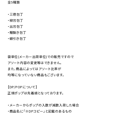
全5種類

・三徳包丁

・柳刃包丁

・出刃包丁

・鰻裂き包丁

・蛸引き包丁

袋単位(メーカー出荷単位)での販売ですので

アソート内容の変更等はできません。

また、商品によってはアソート比率が

均等になっていない商品もございます。

【DP/POPについて】

正規ポップは先着順となっております。

・メーカーからポップの入数が減数入荷した場合

・商品名に「※DPコピー」と記載のあるもの
