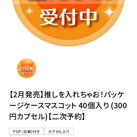
レンタル
景品・玩具・文具
販促用カプセルトイ
よくあるご質問
ご利用ガイド
【2月発売】推しを入れちゃお！パッケ
ージケースマスコット 40個入り (300
円カプセル)【二次予約】
06-6282-7659
POP（台紙)付き
カプセル入り