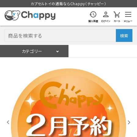
カプセルトイの通販ならChappy（チャッピー）
購入履歴
ログイン
カート
メニュー
検索
カテゴリー
入荷スケジュール
ログイン
会員登録
入荷スケジュールをチェック
カプセルトイマシン本体
カプセルトイ
販促用空カプセル