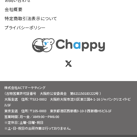
会社概要
特定商取引法表示について
プライバシーポリシー
株式会社ACTマーケティング
（古物営業許可証番号 大阪府公安委員会 第621150183222号 ）
大阪支店 住所：〒532-0002 大阪府大阪市淀川区東三国4-1-16 ジャパンクリエイトビ
ル5F
東京支店 住所：〒105-0003 東京都港区西新橋3-10-3 西新橋HSビル1F
営業時間：月～金／AM9:00－PM6:00
※定休日：土曜・日曜・祝日
※土・日・祝日の出荷作業は行っておりません。