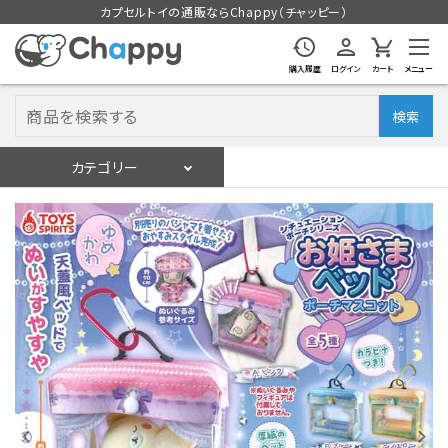
カプセルトイの通販ならChappy（チャッピー）
購入履歴
ログイン
カート
メニュー
検索
カテゴリー
入荷スケジュール
ログイン
会員登録
入荷スケジュールをチェック
カプセルトイマシン本体
カプセルトイ
販促用空カプセル