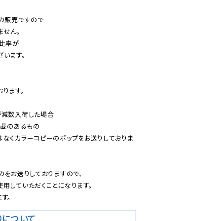
の販売ですので

せん。

比率が

います。

ります。

減数入荷した場合

載のあるもの

はなくカラーコピーのポップをお送りしておりま
のをお送りしておりますので、

用していただくことになります。

す。
りについて