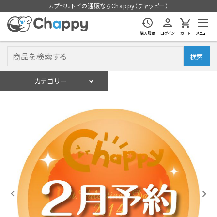
カプセルトイの通販ならChappy（チャッピー）
購入履歴
ログイン
カート
メニュー
検索
カテゴリー
入荷スケジュール
ログイン
会員登録
入荷スケジュールをチェック
カプセルトイマシン本体
カプセルトイ
販促用空カプセル