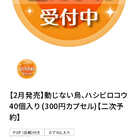
レンタル
景品・玩具・文具
販促用カプセルトイ
よくあるご質問
ご利用ガイド
【2月発売】動じない鳥、ハシビロコウ
40個入り (300円カプセル)【二次予
約】
06-6282-7659
POP（台紙)付き
カプセル入り