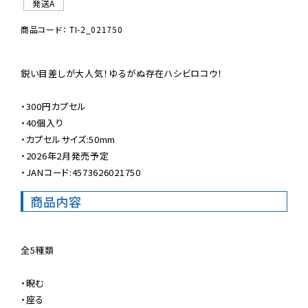
発送A
商品コード： TI-2_021750
鋭い目差しが大人気！ゆるがぬ存在ハシビロコウ！

・300円カプセル

・40個入り

・カプセルサイズ:50mm

・2026年2月発売予定

・JANコード:4573626021750
商品内容
全5種類

・睨む

・座る
