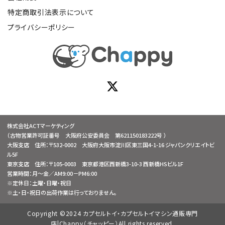
特定商取引法表示について
プライバシーポリシー
株式会社ACTマーケティング
（古物営業許可証番号 大阪府公安委員会 第621150183222号 ）
大阪支店 住所：〒532-0002 大阪府大阪市淀川区東三国4-1-16 ジャパンクリエイトビ
ル5F
東京支店 住所：〒105-0003 東京都港区西新橋3-10-3 西新橋HSビル1F
営業時間：月～金／AM9:00－PM6:00
※定休日：土曜・日曜・祝日
※土・日・祝日の出荷作業は行っておりません。
Copyright ©2024 カプセルトイ・カプセルトイマシン通販専門
店|Chappy（チャッピー）All rights reserved.