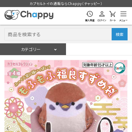
カプセルトイの通販ならChappy（チャッピー）
購入履歴
ログイン
カート
メニュー
検索
カテゴリー
入荷スケジュール
ログイン
会員登録
入荷スケジュールをチェック
カプセルトイマシン本体
カプセルトイ
販促用空カプセル