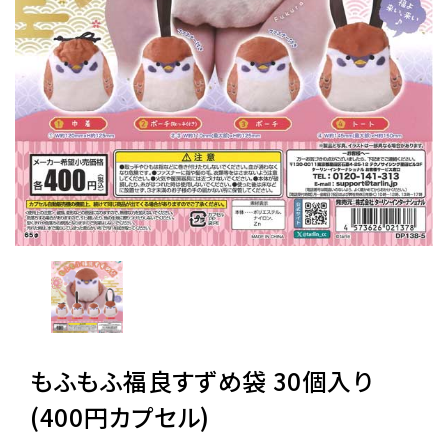
レンタル
景品・玩具・文具
販促用カプセルトイ
よくあるご質問
ご利用ガイド
もふもふ福良すずめ袋 30個入り
06-6282-7659
(400円カプセル)