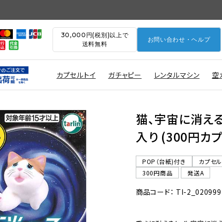
30,000円(税別)以上で
お問い合わせ・ヘルプ
送料無料
カプセルトイ
ガチャピー
レンタルマシン
空
猫、宇宙に消える
入り (300円カ
POP（台紙)付き
カプセ
300円商品
発送A
商品コード： TI-2_020999