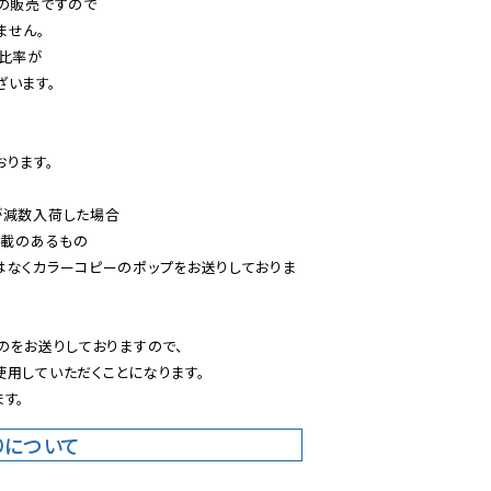
の販売ですので

せん。

比率が

います。

ります。

減数入荷した場合

載のあるもの

はなくカラーコピーのポップをお送りしておりま
のをお送りしておりますので、

用していただくことになります。

す。
りについて