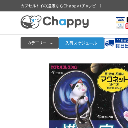
カプセルトイの通販ならChappy（チャッピー）
カテゴリー
入荷スケジュール
ログイン
会員登録
入荷スケジュールをチェック
カプセルトイマシン本体
カプセルトイ
販促用空カプセル