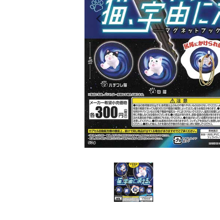
レンタル
景品・玩具・文具
販促用カプセルトイ
よくあるご質問
ご利用ガイド
06-6282-7659