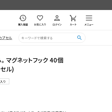
購入履歴
お気に入り
ログイン
カート
メニュー
search
カプセル
。 マグネットフック 40個
プセル)
ル入り