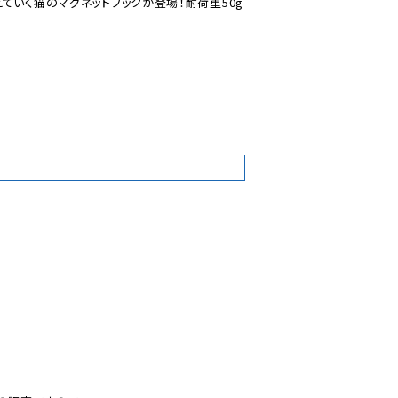
ていく猫のマグネットフックが登場！耐荷重50g

9