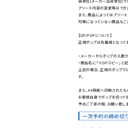
袋単位(メーカー出荷単位)で
アソート内容の変更等はできま
また、商品によってはアソート
均等になっていない商品もござ
【DP/POPについて】

正規ポップは先着順となってお
・メーカーからポップの入数が
・商品名に「※DPコピー」と記
上記の場合、正規のポップで
す。

また、A4用紙へ印刷されたも
お客様自身でポップを切って使
予めご了承の程、お願い致しま
一次予約の締め切