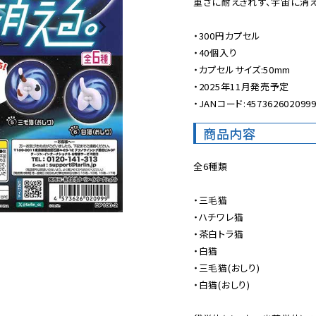
重さに耐えきれず、宇宙に消え
・300円カプセル

・40個入り

・カプセルサイズ:50mm

・2025年11月発売予定

・JANコード:457362602099
商品内容
全6種類

・三毛猫

・ハチワレ猫

・茶白トラ猫

・白猫

・三毛猫(おしり)

・白猫(おしり)
