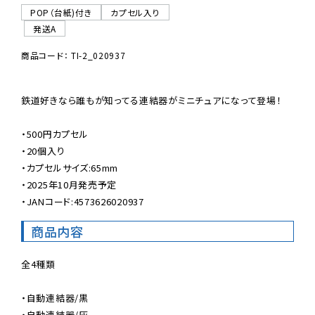
POP（台紙)付き
カプセル入り
発送A
商品コード： TI-2_020937
鉄道好きなら誰もが知ってる連結器がミニチュアになって登場！

・500円カプセル

・20個入り

・カプセルサイズ:65mm

・2025年10月発売予定

・JANコード:4573626020937
商品内容
全4種類

・自動連結器/黒

・自動連結器/灰
