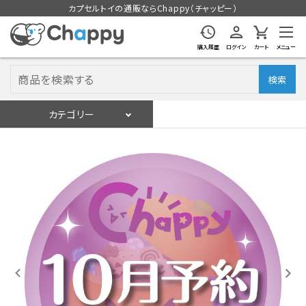
カプセルトイの通販ならChappy（チャッピー）
購入履歴
ログイン
カート
メニュー
検索
カテゴリー
入荷スケジュール
ログイン
会員登録
入荷スケジュールをチェック
カプセルトイマシン本体
カプセルトイ
販促用空カプセル