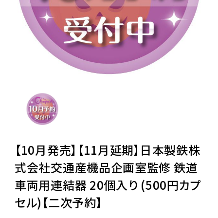
レンタル
景品・玩具・文具
販促用カプセルトイ
よくあるご質問
ご利用ガイド
【10月発売】【11月延期】日本製鉄株
式会社交通産機品企画室監修 鉄道
車両用連結器 20個入り (500円カプ
06-6282-7659
セル)【二次予約】