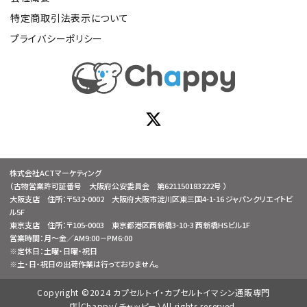
特定商取引法表示について
プライバシーポリシー
株式会社ACTマーケティング
（古物営業許可証番号 大阪府公安委員会 第621150183222号 ）
大阪支店 住所：〒532-0002 大阪府大阪市淀川区東三国4-1-16 ジャパンクリエイトビ
ル5F
東京支店 住所：〒105-0003 東京都港区西新橋3-10-3 西新橋HSビル1F
営業時間：月～金／AM9:00－PM6:00
※定休日：土曜・日曜・祝日
※土・日・祝日の出荷作業は行っておりません。
Copyright ©2024 カプセルトイ・カプセルトイマシン通販専門
店|Chappy（チャッピー）All rights reserved.