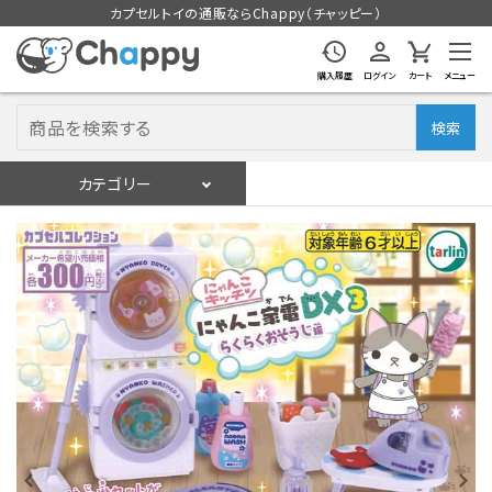
カプセルトイの通販ならChappy（チャッピー）
購入履歴
ログイン
カート
メニュー
検索
カテゴリー
入荷スケジュール
ログイン
会員登録
入荷スケジュールをチェック
カプセルトイマシン本体
カプセルトイ
販促用空カプセル