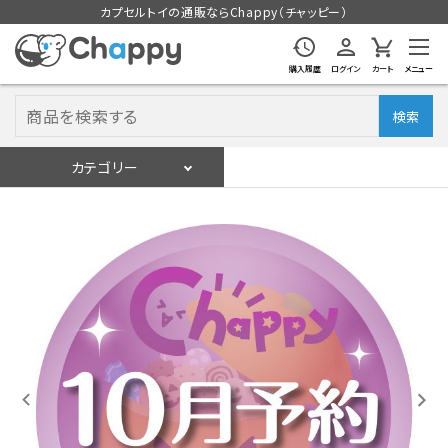
カプセルトイの通販ならChappy（チャッピー）
購入履歴
ログイン
カート
メニュー
検索
カテゴリー
入荷スケジュール
ログイン
会員登録
入荷スケジュールをチェック
カプセルトイマシン本体
カプセルトイ
販促用空カプセル