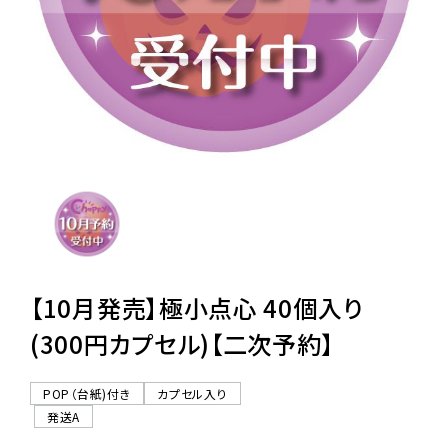
レンタル
景品・玩具・文具
販促用カプセルトイ
よくあるご質問
ご利用ガイド
【10月発売】極小点心 40個入り
(300円カプセル)【二次予約】
06-6282-7659
POP（台紙)付き
カプセル入り
発送A