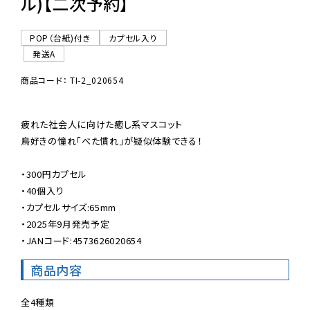
ル)【二次予約】
POP（台紙)付き
カプセル入り
発送A
商品コード： TI-2_020654
疲れた社会人に向けた癒し系マスコット

鳥好きの憧れ「べた慣れ」が疑似体験できる！

・300円カプセル

・40個入り

・カプセルサイズ:65mm

・2025年9月発売予定

・JANコード:4573626020654
商品内容
全4種類
