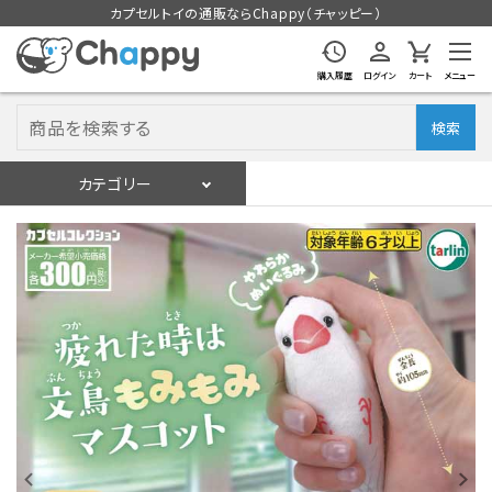
カプセルトイの通販ならChappy（チャッピー）
購入履歴
ログイン
カート
メニュー
検索
カテゴリー
入荷スケジュール
ログイン
会員登録
入荷スケジュールをチェック
カプセルトイマシン本体
カプセルトイ
販促用空カプセル