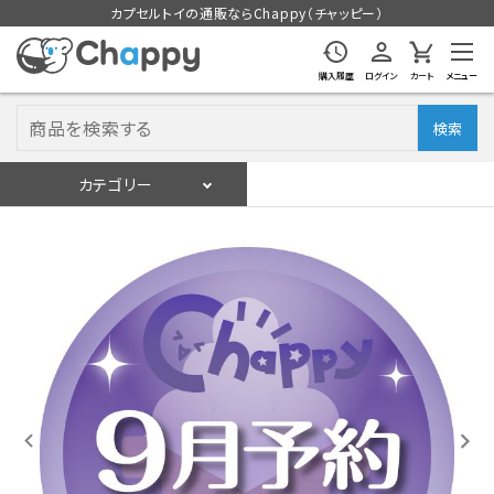
カプセルトイの通販ならChappy（チャッピー）
購入履歴
ログイン
カート
メニュー
検索
カテゴリー
入荷スケジュール
ログイン
会員登録
入荷スケジュールをチェック
カプセルトイマシン本体
カプセルトイ
販促用空カプセル