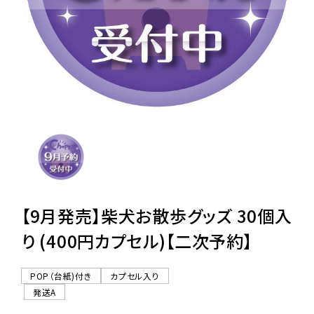
レンタル
景品・玩具・文具
販促用カプセルトイ
よくあるご質問
ご利用ガイド
【9月発売】柴犬お散歩グッズ 30個入
り (400円カプセル)【二次予約】
06-6282-7659
POP（台紙)付き
カプセル入り
発送A