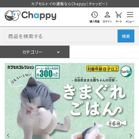
カプセルトイの通販ならChappy（チャッピー）
購入履歴
ログイン
カート
メニュー
検索
カテゴリー
入荷スケジュール
ログイン
会員登録
入荷スケジュールをチェック
カプセルトイマシン本体
カプセルトイ
販促用空カプセル