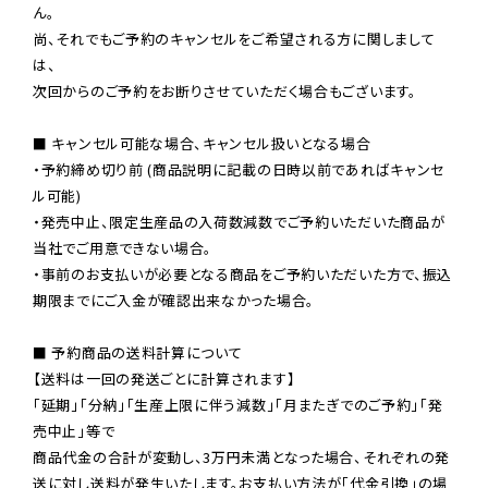
ん。

尚、それでもご予約のキャンセルをご希望される方に関しまして
は、

次回からのご予約をお断りさせていただく場合もございます。

■ キャンセル可能な場合、キャンセル扱いとなる場合

・予約締め切り前 (商品説明に記載の日時以前であればキャンセ
ル可能)

・発売中止、限定生産品の入荷数減数でご予約いただいた商品が
当社でご用意できない場合。

・事前のお支払いが必要となる商品をご予約いただいた方で、振込
期限までにご入金が確認出来なかった場合。

■ 予約商品の送料計算について

【送料は一回の発送ごとに計算されます】

「延期」「分納」「生産上限に伴う減数」「月またぎでのご予約」「発
売中止」等で

商品代金の合計が変動し、3万円未満となった場合、それぞれの発
送に対し送料が発生いたします。お支払い方法が「代金引換」の場