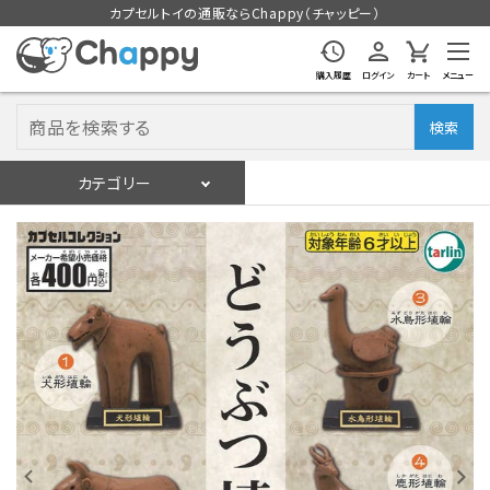
カプセルトイの通販ならChappy（チャッピー）
購入履歴
ログイン
カート
メニュー
検索
カテゴリー
入荷スケジュール
ログイン
会員登録
入荷スケジュールをチェック
カプセルトイマシン本体
カプセルトイ
販促用空カプセル