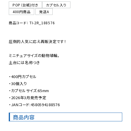
POP（台紙)付き
カプセル入り
400円商品
発送A
商品コード： TI-2R_188576
圧倒的人気に応え再販決定です！

ミニチュアサイズの動物埴輪。

土台には名称つき

・400円カプセル

・30個入り

・カプセルサイズ:65mm

・2026年3月発売予定

・JANコード:4580594188576
商品内容