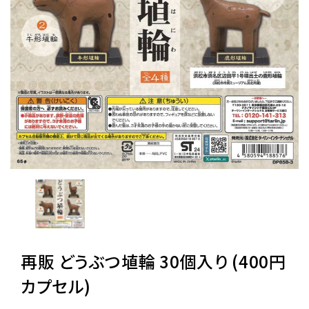
レンタル
景品・玩具・文具
販促用カプセルトイ
よくあるご質問
ご利用ガイド
再販 どうぶつ埴輪 30個入り (400円
06-6282-7659
カプセル)