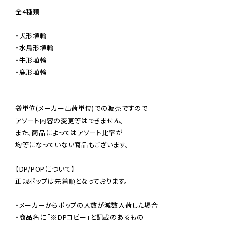
全4種類

・犬形埴輪

・水鳥形埴輪

・牛形埴輪

・鹿形埴輪

袋単位(メーカー出荷単位)での販売ですので

アソート内容の変更等はできません。

また、商品によってはアソート比率が

均等になっていない商品もございます。

【DP/POPについて】

正規ポップは先着順となっております。

・メーカーからポップの入数が減数入荷した場合

・商品名に「※DPコピー」と記載のあるもの
