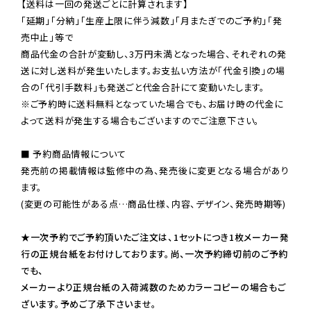
【送料は一回の発送ごとに計算されます】

「延期」「分納」「生産上限に伴う減数」「月またぎでのご予約」「発
売中止」等で

商品代金の合計が変動し、3万円未満となった場合、それぞれの発
送に対し送料が発生いたします。お支払い方法が「代金引換」の場
※ご予約時に送料無料となっていた場合でも、お届け時の代金に
よって送料が発生する場合もございますのでご注意下さい。
■ 予約商品情報について

発売前の掲載情報は監修中の為、発売後に変更となる場合があり
ます。

(変更の可能性がある点…商品仕様、内容、デザイン、発売時期等)

★一次予約でご予約頂いたご注文は、1セットにつき1枚メーカー発
行の正規台紙をお付けしております。尚、一次予約締切前のご予約
でも、

メーカーより正規台紙の入荷減数のためカラーコピーの場合もご
ざいます。予めご了承下さいませ。