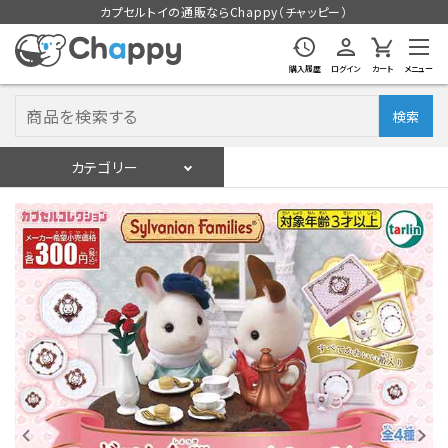
カプセルトイの通販ならChappy（チャッピー）
購入履歴
ログイン
カート
メニュー
検索
カテゴリー
入荷スケジュール
ログイン
会員登録
入荷スケジュールをチェック
カプセルトイマシン本体
カプセルトイ
販促用空カプセル