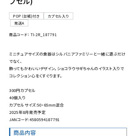
プセル)
POP（台紙)付き
カプセル入り
発送A
商品コード： TI-2R_187791
ミニチュアサイズの食器はシルバニアファミリーと一緒に遊ぶだけ
でなく、

飾ってもかわいいデザイン。ショコラウサギちゃんのイラスト入りで

コレクション心をくすぐります。

300円カプセル

40個入り

カプセルサイズ:50・65mm混合

2025年8月発売予定

JANコード:4580594187791
商品内容