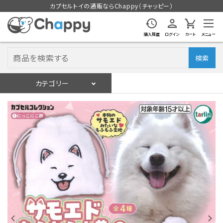
カプセルトイの通販ならChappy（チャッピー）
購入履歴
ログイン
カート
メニュー
検索
カテゴリー
入荷スケジュール
ログイン
会員登録
入荷スケジュールをチェック
カプセルトイマシン本体
カプセルトイ
販促用空カプセル