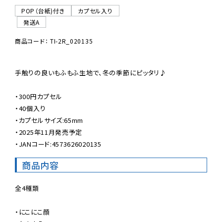
POP（台紙)付き
カプセル入り
発送A
商品コード： TI-2R_020135
手触りの良いもふもふ生地で、冬の季節にピッタリ♪

・300円カプセル

・40個入り

・カプセルサイズ:65mm

・2025年11月発売予定

・JANコード:4573626020135
商品内容
全4種類

・にこにこ顔
