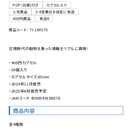
POP（台紙)付き
カプセル入り
人気商品
3-4営業日を目安に発送
400円商品
発送B
商品コード： TI-188576
古墳時代の動物を象った埴輪をリアルに再現!

・400円カプセル

・30個入り

・カプセルサイズ:65mm

・2024年11月発売

・2025年6月発売予定

・JANコード:4580594188576
商品内容
全4種類
