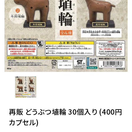
レンタル
景品・玩具・文具
販促用カプセルトイ
よくあるご質問
ご利用ガイド
再販 どうぶつ埴輪 30個入り (400円
06-6282-7659
カプセル)