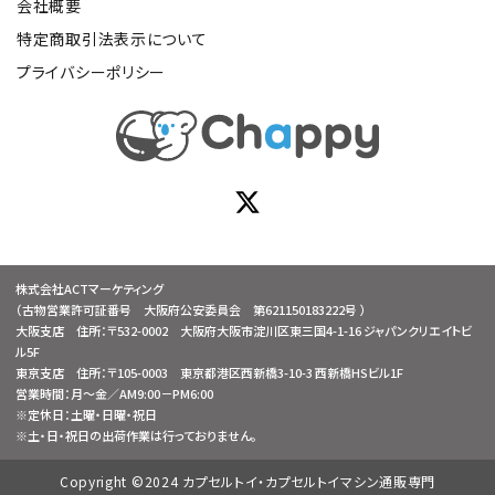
会社概要
特定商取引法表示について
プライバシーポリシー
株式会社ACTマーケティング
（古物営業許可証番号 大阪府公安委員会 第621150183222号 ）
大阪支店 住所：〒532-0002 大阪府大阪市淀川区東三国4-1-16 ジャパンクリエイトビ
ル5F
東京支店 住所：〒105-0003 東京都港区西新橋3-10-3 西新橋HSビル1F
営業時間：月～金／AM9:00－PM6:00
※定休日：土曜・日曜・祝日
※土・日・祝日の出荷作業は行っておりません。
Copyright ©2024 カプセルトイ・カプセルトイマシン通販専門