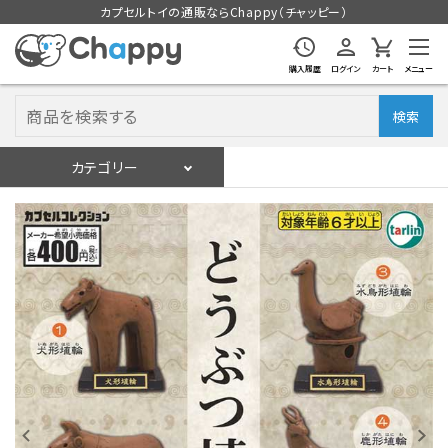
カプセルトイの通販ならChappy（チャッピー）
購入履歴
ログイン
カート
メニュー
検索
カテゴリー
入荷スケジュール
ログイン
会員登録
入荷スケジュールをチェック
カプセルトイマシン本体
カプセルトイ
販促用空カプセル