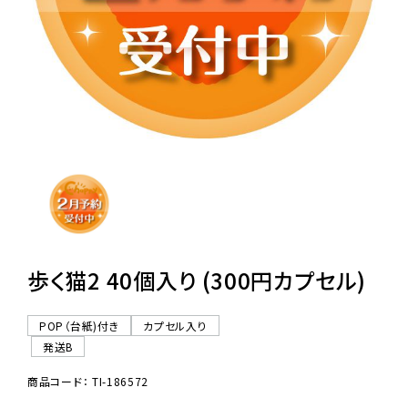
レンタル
景品・玩具・文具
販促用カプセルトイ
よくあるご質問
ご利用ガイド
歩く猫2 40個入り (300円カプセル)
POP（台紙)付き
カプセル入り
06-6282-7659
発送B
商品コード： TI-186572