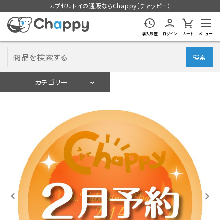
カプセルトイの通販ならChappy（チャッピー）
購入履歴
ログイン
カート
メニュー
検索
カテゴリー
入荷スケジュール
ログイン
会員登録
入荷スケジュールをチェック
カプセルトイマシン本体
カプセルトイ
販促用空カプセル