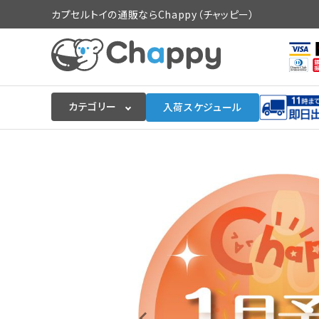
カプセルトイの通販ならChappy（チャッピー）
カテゴリー
入荷スケジュール
ログイン
会員登録
入荷スケジュールをチェック
カプセルトイマシン本体
カプセルトイ
販促用空カプセル