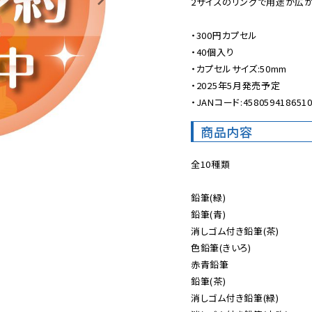
2サイズのリングで用途が広がる
・300円カプセル

・40個入り

・カプセルサイズ:50mm

・2025年5月発売予定

・JANコード:458059418651
商品内容
全10種類

鉛筆(緑)

鉛筆(青)

消しゴム付き鉛筆(茶)

色鉛筆(きいろ)

赤青鉛筆

鉛筆(茶)

消しゴム付き鉛筆(緑)
