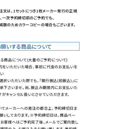
注文は、1セットにつき1枚メーカー発行の正規
、一次予約締切前のご予約でも、

減数のためカラーコピーの場合もございます。
お願いする商品について
る商品について(大量のご予約について)

予約をいただいた場合、事前に代金のお支払いを
い

選択いただいた際でも、「銀行振込(前振込)」に
了承下さいませ。尚、振込み期限内にお支払いた
がキャンセル扱いとさせていただきます。

いてメーカーへの発注の都合上、予約締切日ま
願いしております。※予約締切日は、商品ペー
のお客様へはご予約完了後、メールでご案内致し
ご確認の上、お振込みをお願い致します。予約締