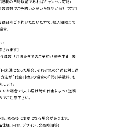
に記載の日時以前であればキャンセル可能)

荷数減数でご予約いただいた商品が当社でご用
る商品をご予約いただいた方で、振込期限まで
合。

て

されます】

伴う減数」「月またぎでのご予約」「発売中止」等
万円未満となった場合、それぞれの発送に対し送
い方法が「代金引換」の場合の「代引手数料」も
ていた場合でも、お届け時の代金によって送料
のでご注意下さい。
為、発売後に変更となる場合があります。

仕様、内容、デザイン、発売時期等)
