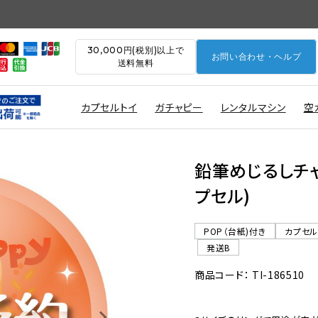
30,000円(税別)以上で
お問い合わせ・ヘルプ
送料無料
カプセルトイ
ガチャピー
レンタルマシン
空
鉛筆めじるしチャー
プセル)
POP（台紙)付き
カプセ
発送B
商品コード： TI-186510