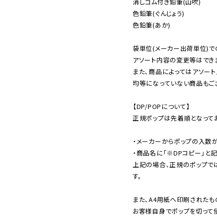
消しゴム付き鉛筆(山吹)

色鉛筆(ぐんじょう)

色鉛筆(あか)

袋単位(メーカー出荷単位)で
アソート内容の変更等はできま
また、商品によってはアソート
均等になっていない商品もござ
【DP/POPについて】

正規ポップは先着順となってお
・メーカーからポップの入数が
・商品名に「※DPコピー」と記
上記の場合、正規のポップで
す。

また、A4用紙へ印刷されたも
お客様自身でポップを切って使