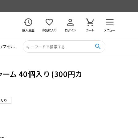
購入履歴
お気に入り
ログイン
カート
メニュー
search
カプセル
ム 40個入り (300円カ
ル入り