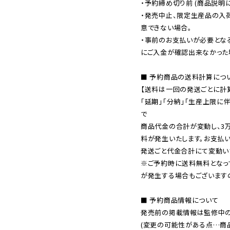
・予約締め切り前 (商品説明
・発売中止、限定生産品の入
意できない場合。

・事前のお支払いが必要とな
にご入金が確認出来なかった場
■ 予約商品の送料計算につい
【送料は一回の発送ごとに計算
「延期」「分納」「生産上限に
で

商品代金の合計が変動し、3
料が発生いたします。お支払
※ご予約時に送料無料となっ
が発生する場合もございます
■ 予約商品情報について

発売前の掲載情報は監修中の
(変更の可能性がある点…商品