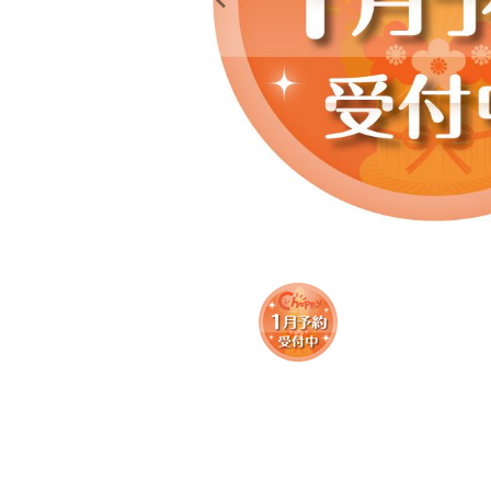
レンタル
景品・玩具・文具
販促用カプセルトイ
よくあるご質問
ご利用ガイド
06-6282-7659